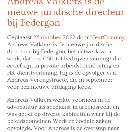
Andreas Valkiers is de
is
nieuwe juridische directeur
uitnodiging
om
bij Federgon
toekomstig
personeelsbestand
Geplaatst
28 oktober 2022
door
NextConomy
te
Andreas Valkiers is de nieuwe juridische
herdenken
directeur bij Federgon, het netwerk voor
werk, dat een 650-tal bedrijven verenigt die
actief zijn in private arbeidsbemiddeling en
HR-dienstverlening. Hij is de opvolger van
Andreas Verougstraete, die in september
voor een nieuwe uitdaging koos.
Andreas Valkiers werkte voorheen in de
advocatuur als specialist in arbeidsrecht en
was actief op diverse kabinetten waar hij de
beleidsdomeinen Werk en Sociale zaken
opvolgde. Voor Andreas is de overstap naar