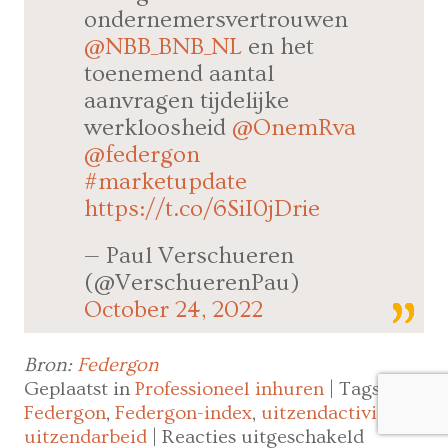
ondernemersvertrouwen
@NBB_BNB_NL
en het
toenemend aantal
aanvragen tijdelijke
werkloosheid
@OnemRva
@federgon
#marketupdate
https://t.co/6SiI0jDrie
— Paul Verschueren
(@VerschuerenPau)
October 24, 2022
Bron:
Federgon
Geplaatst in
Professioneel inhuren
|
Tags
Federgon
,
Federgon-index
,
uitzendactiviteit
,
voor
uitzendarbeid
|
Reacties uitgeschakeld