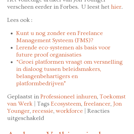
verscheen eerder in Forbes. U leest het
hier
.
Lees ook :
Kunt u nog zonder een Freelance
Management Systeem (FMS)?
Lerende eco-systemen als basis voor
future proof organisaties
“Groei platformen vraagt om versnelling
in dialoog tussen beleidsmakers,
belangenbehartigers en
platformbedrijven”
Geplaatst in
Professioneel inhuren
,
Toekomst
van Werk
|
Tags
Ecosysteem
,
freelancer
,
Jon
Younger
,
recessie
,
workforce
|
Reacties
voor
uitgeschakeld
Onzekere
economie