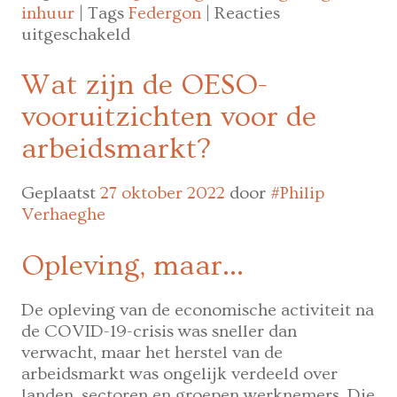
inhuur
|
Tags
Federgon
|
Reacties
voor
uitgeschakeld
Andreas
Valkiers
Wat zijn de OESO-
is
vooruitzichten voor de
de
nieuwe
arbeidsmarkt?
juridische
directeur
Geplaatst
27 oktober 2022
door
#Philip
bij
Verhaeghe
Federgon
Opleving, maar…
De opleving van de economische activiteit na
de COVID-19-crisis was sneller dan
verwacht, maar het herstel van de
arbeidsmarkt was ongelijk verdeeld over
landen, sectoren en groepen werknemers. Die