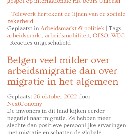
gespot op internationale HR-beurs Unleash
–
Telewerk hertekent de lijnen van de sociale
zekerheid
Geplaatst in
Arbeidsmarkt & politiek
|
Tags
arbeidsmarkt
,
arbeidsmobiliteit
,
OESO
,
WEC
voor
|
Reacties uitgeschakeld
Wat
zijn
Belgen veel milder over
de
arbeidsmigratie dan over
OESO-
vooruitzichten
migratie in het algemeen
voor
de
Geplaatst
26 oktober 2022
door
arbeidsmarkt?
NextConomy
De inwoners in dit land kijken eerder
negatief naar migratie. Ze hebben meer
slechte dan positieve persoonlijke ervaringen
met migratie en schatten de globale