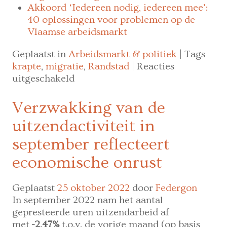
Akkoord ‘Iedereen nodig, iedereen mee’:
40 oplossingen voor problemen op de
Vlaamse arbeidsmarkt
Geplaatst in
Arbeidsmarkt & politiek
|
Tags
krapte
,
migratie
,
Randstad
|
Reacties
voor
uitgeschakeld
Belgen
veel
Verzwakking van de
milder
uitzendactiviteit in
over
arbeidsmigratie
september reflecteert
dan
economische onrust
over
migratie
in
Geplaatst
25 oktober 2022
door
Federgon
het
In september 2022 nam het aantal
algemeen
gepresteerde uren uitzendarbeid af
met
-2
,47%
t.o.v. de vorige maand (op basis