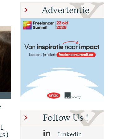
Advertentie
s
Follow Us !
l
us)
Linkedin