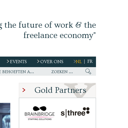
g the future of work & the
freelance economy"
FR
EVENTS
OVER ONS
NL
s
Ework nu wereldwijde partner van WirelessCar’s talentstrategie en toekomstige behoeften aan personeel
Gold Partners