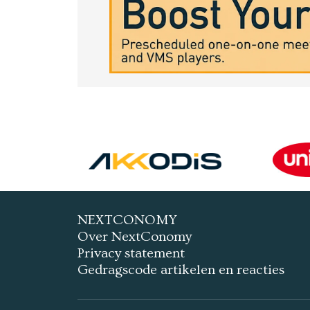
NEXTCONOMY
Over NextConomy
Privacy statement
Gedragscode artikelen en reacties