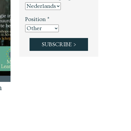
Position *
n