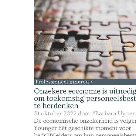
Professioneel inhuren
Onzekere economie is uitnodi
om toekomstig personeelsbes
te herdenken
31 oktober 2022 door
#Barbara Uytten
De economische onzekerheid is volge
Younger hét geschikte moment voor
bedrijfsleiders om hun personeelsbest