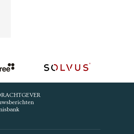
DRACHTGEVER
uwsberichten
nisbank