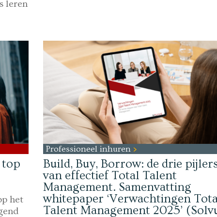
s leren
Professioneel inhuren
 top
Build, Buy, Borrow: de drie pijler
van effectief Total Talent
Management. Samenvatting
whitepaper ‘Verwachtingen Tota
op het
Talent Management 2025’ (Solv
lgend