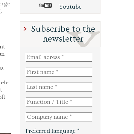
erge
Youtube
,
Subscribe to the
n
newsletter
nt
an
es
rele
t
oft
Preferred language *