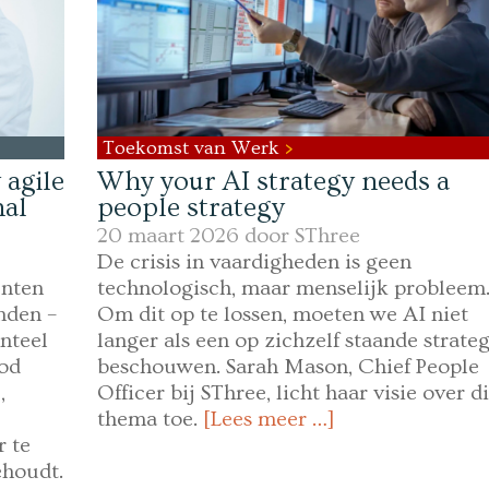
Toekomst van Werk
agile
Why your AI strategy needs a
nal
people strategy
20 maart 2026 door
SThree
De crisis in vaardigheden is geen
enten
technologisch, maar menselijk probleem
nden –
Om dit op te lossen, moeten we AI niet
nteel
langer als een op zichzelf staande strateg
bod
beschouwen. Sarah Mason, Chief People
,
Officer bij SThree, licht haar visie over di
thema toe.
[Lees meer …]
 te
ehoudt.