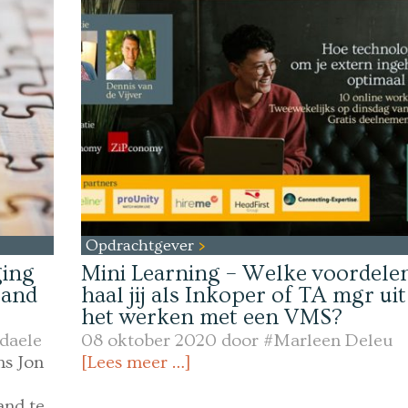
Opdrachtgever
ging
Mini Learning – Welke voordele
tand
haal jij als Inkoper of TA mgr uit
het werken met een VMS?
daele
08 oktober 2020 door
#Marleen Deleu
ns Jon
[Lees meer …]
and te