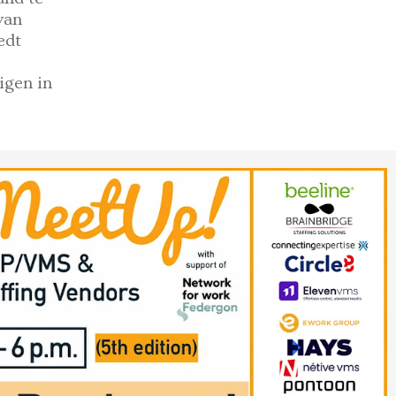
van
edt
igen in