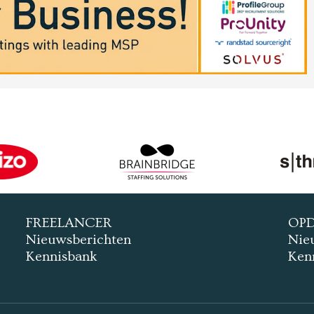
FREELANCER
OP
Nieuwsberichten
Nie
Kennisbank
Ken