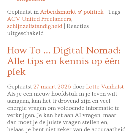
Geplaatst in
Arbeidsmarkt & politiek
|
Tags
ACV-United Freelancers
,
schijnzelfstandigheid
|
Reacties
voor
uitgeschakeld
Nederland
voert
How To … Digital Nomad:
wettelijke
Alle tips en kennis op één
bescherming
in
plek
voor
freelancers
Geplaatst
27 maart 2026
door
Lotte Vanhalst
met
Als je een nieuw hoofdstuk in je leven wilt
laag
aangaan, kan het tijdrovend zijn en veel
uurtarief
energie vragen om voldoende informatie te
verkrijgen. Je kan het aan AI vragen, maar
dan moet je de juiste vragen stellen en,
helaas, je bent niet zeker van de accuraatheid