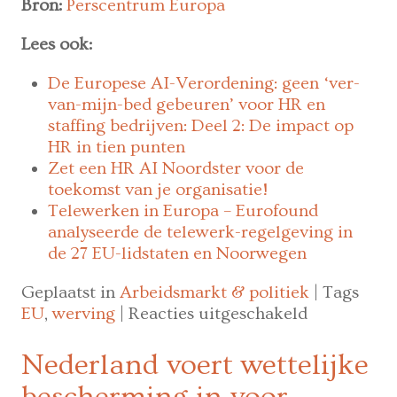
Bron:
Perscentrum Europa
Lees ook:
De Europese AI-Verordening: geen ‘ver-
van-mijn-bed gebeuren’ voor HR en
staffing bedrijven: Deel 2: De impact op
HR in tien punten
Zet een HR AI Noordster voor de
toekomst van je organisatie!
Telewerken in Europa – Eurofound
analyseerde de telewerk-regelgeving in
de 27 EU-lidstaten en Noorwegen
Geplaatst in
Arbeidsmarkt & politiek
|
Tags
voor
EU
,
werving
|
Reacties uitgeschakeld
Europese
Raad
Nederland voert wettelijke
geeft
bescherming in voor