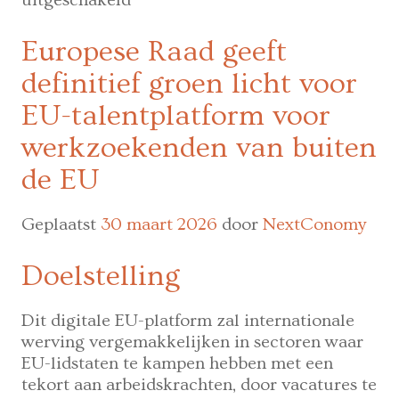
uitgeschakeld
10
handige
Europese Raad geeft
en
definitief groen licht voor
gratis
tools
EU-talentplatform voor
voor
werkzoekenden van buiten
freelancers
de EU
Geplaatst
30 maart 2026
door
NextConomy
Doelstelling
Dit digitale EU-platform zal internationale
werving vergemakkelijken in sectoren waar
EU-lidstaten te kampen hebben met een
tekort aan arbeidskrachten, door vacatures te