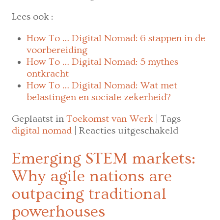
Lees ook
:
How To … Digital Nomad: 6 stappen in de
voorbereiding
How To … Digital Nomad: 5 mythes
ontkracht
How To … Digital Nomad: Wat met
belastingen en sociale zekerheid?
Geplaatst in
Toekomst van Werk
|
Tags
voor
digital nomad
|
Reacties uitgeschakeld
How
To
Emerging STEM markets:
…
Why agile nations are
Digital
Nomad:
outpacing traditional
Alle
powerhouses
tips