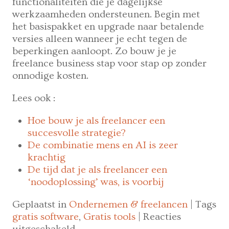
functionaliteiten die je dagelijkse
werkzaamheden ondersteunen. Begin met
het basispakket en upgrade naar betalende
versies alleen wanneer je echt tegen de
beperkingen aanloopt. Zo bouw je je
freelance business stap voor stap op zonder
onnodige kosten.
Lees ook
:
Hoe bouw je als freelancer een
succesvolle strategie?
De combinatie mens en AI is zeer
krachtig
De tijd dat je als freelancer een
‘noodoplossing’ was, is voorbij
Geplaatst in
Ondernemen & freelancen
|
Tags
gratis software
,
Gratis tools
|
Reacties
voor