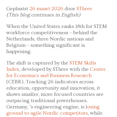
en
kennis
Geplaatst
26 maart 2026
door
SThree
op
(This blog continues in English)
één
When the United States ranks 18th for STEM
plek
workforce competitiveness – behind the
Netherlands, three Nordic nations and
Belgium – something significant is
happening.
The shift is captured by the
STEM Skills
Index
, developed by SThree with the
Centre
for Economics and Business Research
(CEBR). Tracking 26 indicators across
education, opportunity and innovation, it
shows smaller, more focused countries are
outpacing traditional powerhouses.
Germany, ’s engineering engine, is l
osing
ground to agile Nordic competitors
, while