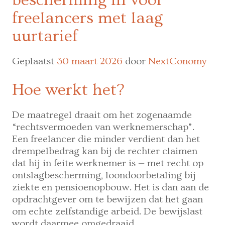
definitief
groen
freelancers met laag
licht
uurtarief
voor
EU-
talentplatf
Geplaatst
30 maart 2026
door
NextConomy
voor
werkzoeke
Hoe werkt het?
van
buiten
De maatregel draait om het zogenaamde
de
“rechtsvermoeden van werknemerschap”.
EU
Een freelancer die minder verdient dan het
drempelbedrag kan bij de rechter claimen
dat hij in feite werknemer is — met recht op
ontslagbescherming, loondoorbetaling bij
ziekte en pensioenopbouw. Het is dan aan de
opdrachtgever om te bewijzen dat het gaan
om echte zelfstandige arbeid. De bewijslast
wordt daarmee omgedraaid.