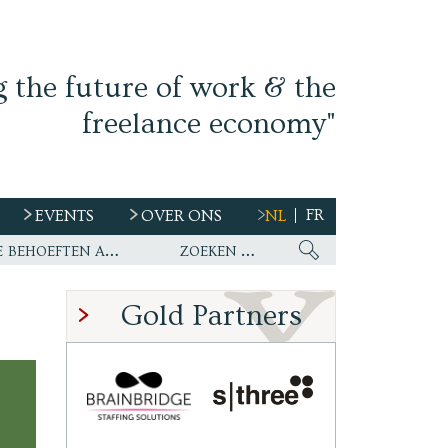
g the future of work & the
freelance economy"
FR
EVENTS
OVER ONS
NL
s
Ework nu wereldwijde partner van WirelessCar’s talentstrategie en toekomstige behoeften aan personeel
Gold Partners