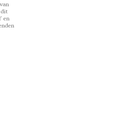
 van
 dit
Y en
zenden