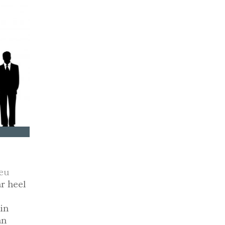
eu
r heel
in
an