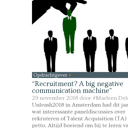
Opdrachtgever
“Recruitment? A big negative
communication machine”
29 november 2018 door
#Marleen Del
Unleash2018 in Amsterdam had dit jaa
wat interessante paneldiscussies over
rekruteren of Talent Acquisition (TA) 
petto. Altijd boeiend om bij te leren v