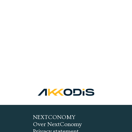
NEXTCONOMY
Over NextConomy
Privacy statement