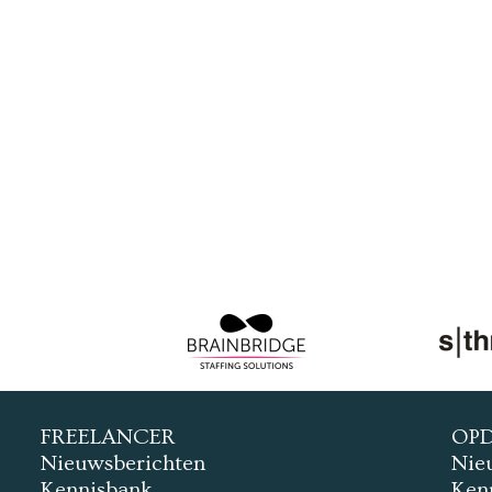
FREELANCER
OP
Nieuwsberichten
Nie
Kennisbank
Ken