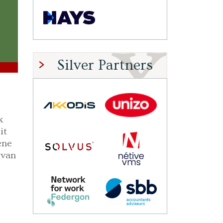
Silver Partners
k
it
ene
 van