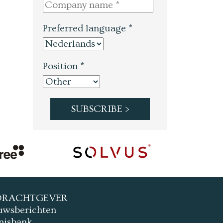
Preferred language *
Position *
DRACHTGEVER
uwsberichten
nisbank