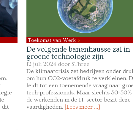
Toekomst van Werk
De volgende banenhausse zal in
groene technologie zijn
12 juli 2024 door
SThree
De klimaatcrisis zet bedrijven onder dru
em.
om hun CO2-voetafdruk te verkleinen. D
t
leidt tot een toenemende vraag naar gro
tegie
tech-professionals. Maar slechts 30-50%
le
de werkenden in de IT-sector bezit deze
 dit
vaardigheden.
[Lees meer …]