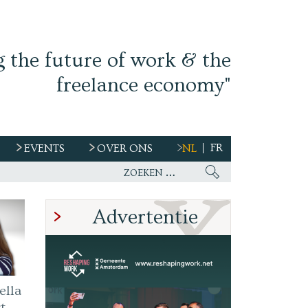
g the future of work & the
freelance economy"
FR
EVENTS
OVER ONS
NL
s
Advertentie
ella
t