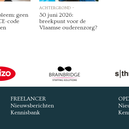
achtergrond -
bleem: geen
30 juni 2026:
CE-code
breekpunt voor de
een
Vlaamse ouderenzorg?
FREELANCER
OP
Nieuwsberichten
Nie
Kennisbank
Ken