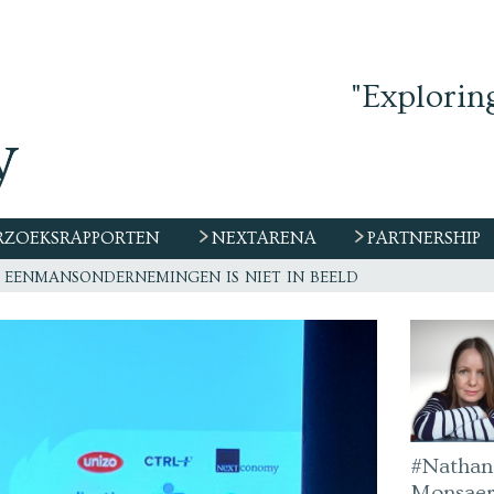
"Explorin
ZOEKSRAPPORTEN
NEXTARENA
PARTNERSHIP
winnen: hoe een MSP het verschil maakt bij VMS-keuze
 productiviteitswinst van AI naartoe gaat”
aar eender welk contract!
eenmansondernemingen is niet in beeld
#Nathan
Monsaer