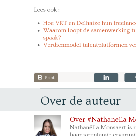
Lees ook
:
Hoe VRT en Delhaize hun freelanc
Waarom loopt de samenwerking tus
spaak?
Verdienmodel talentplatformen ver
Print
Over de auteur
Over #Nathanella M
Nathanëlla Monsaert is 
haar jarenlange ervarin