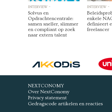
interview -
interview -
Solvus en
Beleidspro
Opdrachtencentrale:
enkele NA
samen sneller, slimmer
definieert 
en compliant op zoek
freelancer
naar extern talent
NEXTCONOMY
Over NextConomy
Privacy statement
Gedragscode artikelen en reacties