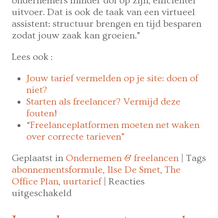
ondernemers minder dol op zijn, efficiënter
uitvoer. Dat is ook de taak van een virtueel
assistent: structuur brengen en tijd besparen
zodat jouw zaak kan groeien.”
Lees ook :
Jouw tarief vermelden op je site: doen of
niet?
Starten als freelancer? Vermijd deze
fouten!
“Freelanceplatformen moeten net waken
over correcte tarieven”
Geplaatst in
Ondernemen & freelancen
|
Tags
abonnementsformule
,
Ilse De Smet
,
The
Office Plan
,
uurtarief
|
Reacties
voor
uitgeschakeld
“Hoe
meer