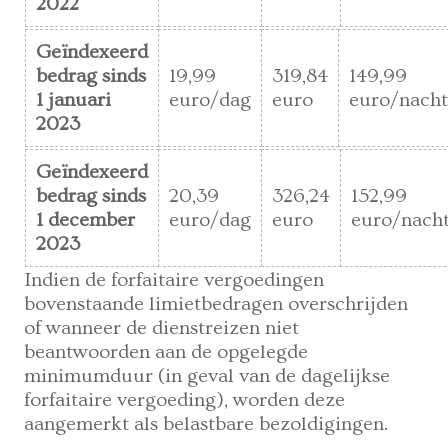
2022
Geïndexeerd
bedrag sinds
19,99
319,84
149,99
1 januari
euro/dag
euro
euro/nach
2023
Geïndexeerd
bedrag sinds
20,39
326,24
152,99
1 december
euro/dag
euro
euro/nach
2023
Indien de forfaitaire vergoedingen
bovenstaande limietbedragen overschrijden
of wanneer de dienstreizen niet
beantwoorden aan de opgelegde
minimumduur (in geval van de dagelijkse
forfaitaire vergoeding), worden deze
aangemerkt als belastbare bezoldigingen.