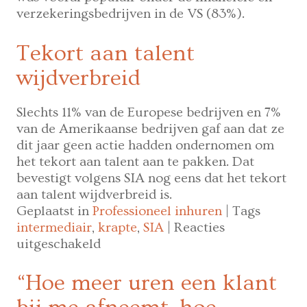
verzekeringsbedrijven in de VS (83%).
Tekort aan talent
wijdverbreid
Slechts 11% van de Europese bedrijven en 7%
van de Amerikaanse bedrijven gaf aan dat ze
dit jaar geen actie hadden ondernomen om
het tekort aan talent aan te pakken. Dat
bevestigt volgens SIA nog eens dat het tekort
aan talent wijdverbreid is.
Geplaatst in
Professioneel inhuren
|
Tags
intermediair
,
krapte
,
SIA
|
Reacties
voor
uitgeschakeld
Schaarste
talent
“Hoe meer uren een klant
op