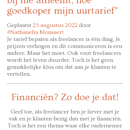
bij me afneemt, hoe
arbeidsmarkt
oplossen:
goedkoper mijn uurtarief”
helft
opdrachtgevers
Geplaatst
25 augustus 2022
door
verandert
#Nathanella Monsaert
van
Je tarief bepalen als freelancer is één ding. Je
leverancier
prijzen verhogen en dit communiceren is een
andere. Maar het moet. Ook voor freelancers
wordt het leven duurder. Toch is het geen
gemakkelijke klus om dat aan je klanten te
vertellen.
Financiën? Zo doe je dat!
Geef toe, als freelancer ben je liever met je
vak en je klanten bezig dan met je financiën.
Toch is het een thema waar elke ondernemer