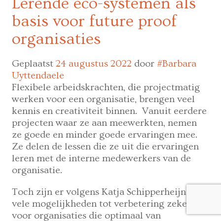
Lerende eco-systemen als
uren
basis voor future proof
een
klant
organisaties
bij
me
Geplaatst
24 augustus 2022
door
#Barbara
afneemt,
Uyttendaele
hoe
Flexibele arbeidskrachten, die projectmatig
goedkoper
werken voor een organisatie, brengen veel
mijn
kennis en creativiteit binnen. Vanuit eerdere
uurtarief”
projecten waar ze aan meewerkten, nemen
ze goede en minder goede ervaringen mee.
Ze delen de lessen die ze uit die ervaringen
leren met de interne medewerkers van de
organisatie.
Toch zijn er volgens Katja Schipperheijn nog
vele mogelijkheden tot verbetering zeker
voor organisaties die optimaal van