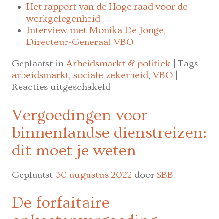
Het rapport van de Hoge raad voor de
werkgelegenheid
Interview met Monika De Jonge,
Directeur-Generaal VBO
Geplaatst in
Arbeidsmarkt & politiek
|
Tags
arbeidsmarkt
,
sociale zekerheid
,
VBO
|
voor
Reacties uitgeschakeld
Dreigt
het
Vergoedingen voor
failliet
binnenlandse dienstreizen:
voor
onze
dit moet je weten
sociale
zekerheid?
Geplaatst
30 augustus 2022
door
SBB
De forfaitaire