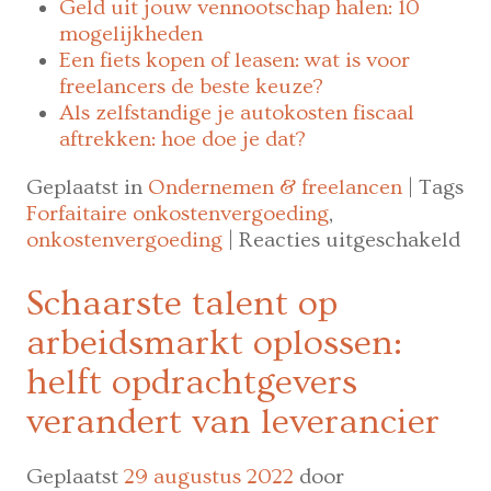
Geld uit jouw vennootschap halen: 10
mogelijkheden
Een fiets kopen of leasen: wat is voor
freelancers de beste keuze?
Als zelfstandige je autokosten fiscaal
aftrekken: hoe doe je dat?
Geplaatst in
Ondernemen & freelancen
|
Tags
Forfaitaire onkostenvergoeding
,
vo
onkostenvergoeding
|
Reacties uitgeschakeld
Ve
vo
Schaarste talent op
bi
arbeidsmarkt oplossen:
die
dit
helft opdrachtgevers
mo
verandert van leverancier
je
we
Geplaatst
29 augustus 2022
door