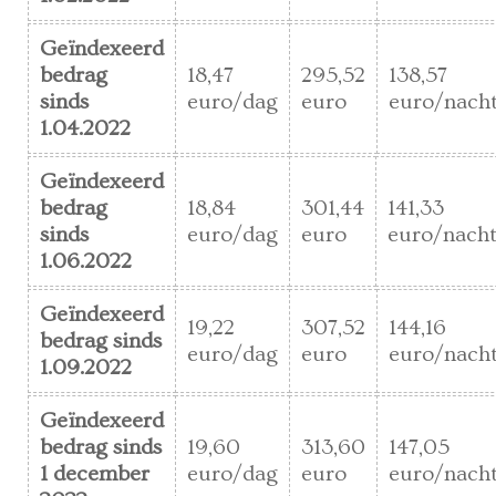
Geïndexeerd
bedrag
18,47
295,52
138,57
sinds
euro/dag
euro
euro/nach
1.04.2022
Geïndexeerd
bedrag
18,84
301,44
141,33
sinds
euro/dag
euro
euro/nach
1.06.2022
Geïndexeerd
19,22
307,52
144,16
bedrag sinds
euro/dag
euro
euro/nach
1.09.2022
Geïndexeerd
bedrag sinds
19,60
313,60
147,05
1 december
euro/dag
euro
euro/nach