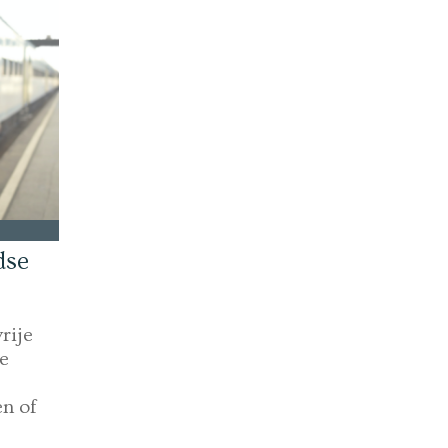
dse
rije
e
en of