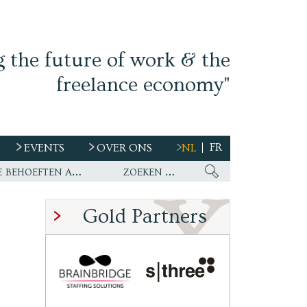
g the future of work & the
freelance economy"
FR
EVENTS
OVER ONS
NL
s
Ework nu wereldwijde partner van WirelessCar’s talentstrategie en toekomstige behoeften aan personeel
Gold Partners