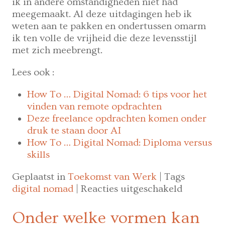
ik in andere omstandigheden niet had
meegemaakt. Al deze uitdagingen heb ik
weten aan te pakken en ondertussen omarm
ik ten volle de vrijheid die deze levensstijl
met zich meebrengt.
Lees ook :
How To … Digital Nomad: 6 tips voor het
vinden van remote opdrachten
Deze freelance opdrachten komen onder
druk te staan door AI
How To … Digital Nomad: Diploma versus
skills
Geplaatst in
Toekomst van Werk
|
Tags
voor
digital nomad
|
Reacties uitgeschakeld
How
To
Onder welke vormen kan
…