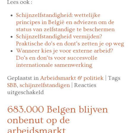
Lees ook :
Schijnzelfstandigheid: wettelijke
principes in België en adviezen om de
status van zelfstandige te beschermen
Schijnzelfstandigheid vermijden?
Praktische do’s en dont’s zetten je op weg
Wanneer kies je voor externe arbeid?
Do’s en don’ts voor succesvolle
internationale samenwerking
Geplaatst in
Arbeidsmarkt & politiek
|
Tags
SBB
,
schijnzelfstandigen
|
Reacties
voor
uitgeschakeld
Hoe
vermijd
683.000 Belgen blijven
je
onbenut op de
met
schijnzelfstandigen
arbeidsmarkt