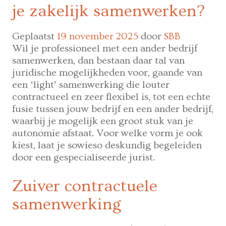
je zakelijk samenwerken?
Digital
Nomad:
De
Geplaatst
19 november 2025
door
SBB
valkuil
Wil je professioneel met een ander bedrijf
van
samenwerken, dan bestaan daar tal van
werken
juridische mogelijkheden voor, gaande van
om
een ‘light’ samenwerking die louter
te
contractueel en zeer flexibel is, tot een echte
kunnen
fusie tussen jouw bedrijf en een ander bedrijf,
reizen
waarbij je mogelijk een groot stuk van je
autonomie afstaat. Voor welke vorm je ook
kiest, laat je sowieso deskundig begeleiden
door een gespecialiseerde jurist.
Zuiver contractuele
samenwerking