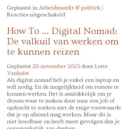
Geplaatst in
Arbeidsmarkt & politiek
|
voor
Reacties uitgeschakeld
683.000
Belgen
How To … Digital Nomad:
blijven
De valkuil van werken om
onbenut
op
te kunnen reizen
de
arbeidsmarkt
Geplaatst
20 november 2025
door
Lotte
Vanhalst
Als digital nomad heb je enkel een laptop en
wifi nodig. En de mogelijkheid om remote te
kunnen werken. Het is aanlokkelijk om je
droom waar te maken door naar een job of
opdracht te zoeken met de enige voorwaarde
dat je op afstand mag werken. Maar dit is
niet houdbaar en heeft meer gevolgen dan je
oorspronkelijk zou denken.