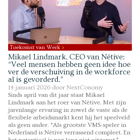
Toekomst van Werk
Mikael Lindmark, CEO van Nétive:
“Veel mensen hebben geen idee hoe
ver de verschuiving in de workforce
al is gevorderd.”
14 januari 2026 door
NextConomy
Sinds april van dit jaar staat Mikael
Lindmark aan het roer van Nétive. Met zijn
jarenlange ervaring in zowel de vaste als de
flexibele arbeidsmarkt kent hij het speelveld
als geen ander. “Als grootste VMS-speler in
Nederland is Nétive verrassend compleet. En
het potentieel is nog lang niet uitgeput.”