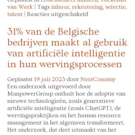
van Werk
|
Tags
inhuur
,
rekrutering
,
selectie
,
voor
talent
|
Reacties uitgeschakeld
Nederlandse
‘Recruiters
31% van de Belgische
United’
bedrijven maakt al gebruik
wil
ook
van artificiële intelligentie
Vlaamse
in hun wervingsprocessen
rekrutering
inspireren
Geplaatst
19 juli 2023
door
NextConomy
Een onderzoek uitgevoerd door
ManpowerGroup onthult hoe de adoptie van
nieuwe technologieën, zoals generatieve
artificiële intelligentie (zoals ChatGPT), de
wervingspraktijken en het human resource
management in het algemeen transformeert.
Het onderzoek, dat deel uitmaakt van het