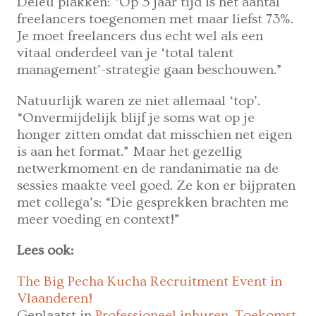
Deleu plakken: “Op 5 jaar tijd is het aantal
freelancers toegenomen met maar liefst 73%.
Je moet freelancers dus echt wel als een
vitaal onderdeel van je ‘total talent
management’-strategie gaan beschouwen.”
Natuurlijk waren ze niet allemaal ‘top’.
“Onvermijdelijk blijf je soms wat op je
honger zitten omdat dat misschien net eigen
is aan het format.” Maar het gezellig
netwerkmoment en de randanimatie na de
sessies maakte veel goed. Ze kon er bijpraten
met collega’s: “Die gesprekken brachten me
meer voeding en context!”
Lees ook:
The Big Pecha Kucha Recruitment Event in
Vlaanderen!
Geplaatst in
Professioneel inhuren
,
Toekomst