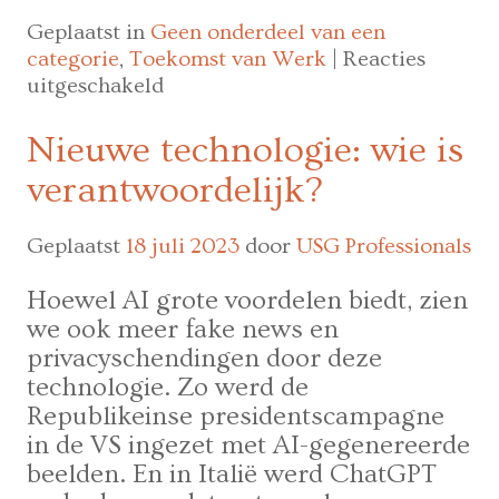
Geplaatst in
Geen onderdeel van een
categorie
,
Toekomst van Werk
|
Reacties
voor
uitgeschakeld
31%
van
Nieuwe technologie: wie is
de
verantwoordelijk?
Belgische
bedrijven
maakt
Geplaatst
18 juli 2023
door
USG Professionals
al
Hoewel AI grote voordelen biedt, zien
gebruik
van
we ook meer fake news en
artificiële
privacyschendingen door deze
intelligentie
technologie. Zo werd de
in
Republikeinse presidentscampagne
hun
in de VS ingezet met AI-gegenereerde
wervingsprocessen
beelden. En in Italië werd ChatGPT