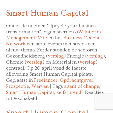
Smart Human Capital
Onder de noemer “Upcycle your business
transformation” organiseerden
3W Interim
Management
,
Vito
en het
Business Coaches
Network
een serie events met steeds een
nieuw thema. Eerder stonden de sectoren
Gezondheidszorg (
verslag
) Energie (
verslag
),
Chemie (
verslag
) en Materialen (
verslag
)
centraal. Op 20 april vond de laatste
aflevering Smart Human Capital plaats.
Geplaatst in
Freelancer
,
Opdrachtgever
,
Prospectie
,
Werven
|
Tags
agent of change
,
Smart Human Capital
,
zelfsturend
|
Reacties
voor
uitgeschakeld
“Recruitment
is
Smart Human Capital