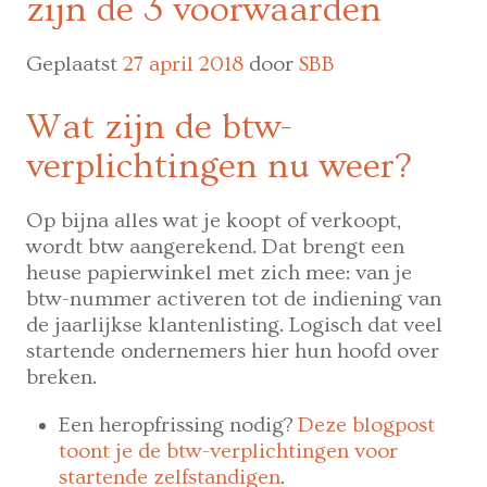
zijn de 3 voorwaarden
rekruteringsmarkt.
Referentieplatform
gaat
Geplaatst
27 april 2018
door
SBB
blockchain
gebruiken
Wat zijn de btw-
voor
verplichtingen nu weer?
valideren
reputaties.
Op bijna alles wat je koopt of verkoopt,
wordt btw aangerekend. Dat brengt een
heuse papierwinkel met zich mee: van je
btw-nummer activeren tot de indiening van
de jaarlijkse klantenlisting. Logisch dat veel
startende ondernemers hier hun hoofd over
breken.
Een heropfrissing nodig?
Deze blogpost
toont je de btw-verplichtingen voor
startende zelfstandigen
.