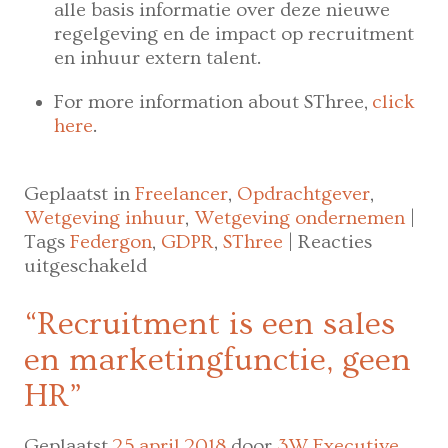
alle basis informatie over deze nieuwe
regelgeving en de impact op recruitment
en inhuur extern talent.
For more information about SThree,
click
here
.
Geplaatst in
Freelancer
,
Opdrachtgever
,
Wetgeving inhuur
,
Wetgeving ondernemen
|
Tags
Federgon
,
GDPR
,
SThree
|
Reacties
voor
uitgeschakeld
GDPR:
wat
“Recruitment is een sales
kan
en marketingfunctie, geen
je
in
HR”
extremis
nog
Geplaatst
25 april 2018
door
3W Executive