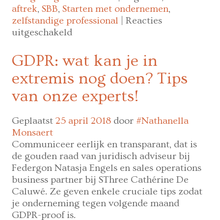
aftrek
,
SBB
,
Starten met ondernemen
,
zelfstandige professional
|
Reacties
voor
uitgeschakeld
Recht
op
GDPR: wat kan je in
btw-
extremis nog doen? Tips
aftrek:
dit
van onze experts!
zijn
de
Geplaatst
25 april 2018
door
#Nathanella
3
Monsaert
voorwaarden
Communiceer eerlijk en transparant, dat is
de gouden raad van juridisch adviseur bij
Federgon Natasja Engels en sales operations
business partner bij SThree Cathérine De
Caluwé. Ze geven enkele cruciale tips zodat
je onderneming tegen volgende maand
GDPR-proof is.