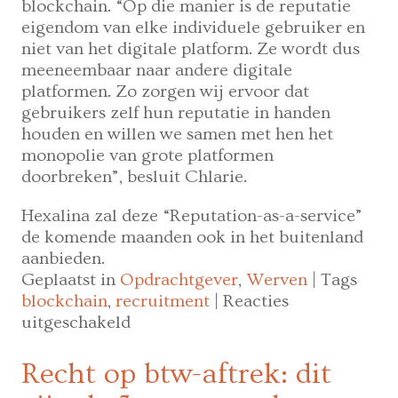
blockchain. “Op die manier is de reputatie
eigendom van elke individuele gebruiker en
niet van het digitale platform. Ze wordt dus
meeneembaar naar andere digitale
platformen. Zo zorgen wij ervoor dat
gebruikers zelf hun reputatie in handen
houden en willen we samen met hen het
monopolie van grote platformen
doorbreken”, besluit Chlarie.
Hexalina zal deze “Reputation-as-a-service”
de komende maanden ook in het buitenland
aanbieden.
Geplaatst in
Opdrachtgever
,
Werven
|
Tags
blockchain
,
recruitment
|
Reacties
voor
uitgeschakeld
Blockchain
in
Recht op btw-aftrek: dit
de