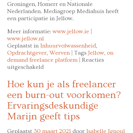
Groningen, Homerr en Nationale
Nederlanden. Mediagroep Mediahuis heeft
een participatie in Jellow.
Meer informatie:
www.jellow.ie
|
www.jellow.nl
Geplaatst in
Inhuurvolwassenheid
,
Opdrachtgever
,
Werven
|
Tags
Jellow
,
on
demand freelance platform
|
Reacties
voor
uitgeschakeld
Jellow
breidt
Hoe kun je als freelancer
verder
een burn-out voorkomen?
uit
naar
Ervaringsdeskundige
Ierland
Marijn geeft tips
Geplaatst
30 maart 2021
door
Isabelle Ignoul