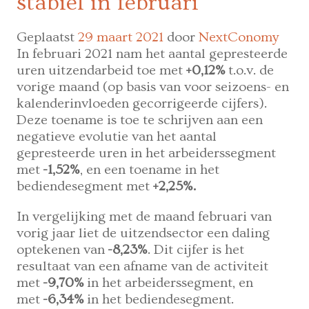
stabiel in februari
als
freelancer
een
Geplaatst
29 maart 2021
door
NextConomy
burn-
In februari 2021 nam het aantal gepresteerde
out
uren uitzendarbeid toe met
+0,12%
t.o.v. de
voorkomen?
vorige maand (op basis van voor seizoens- en
Ervaringsdeskundige
kalenderinvloeden gecorrigeerde cijfers).
Marijn
Deze toename is toe te schrijven aan een
geeft
negatieve evolutie van het aantal
tips
gepresteerde uren in het arbeiderssegment
met
-1,52%
, en een toename in het
bediendesegment met
+2,25%.
In vergelijking met de maand februari van
vorig jaar liet de uitzendsector een daling
optekenen van
-8,23%
. Dit cijfer is het
resultaat van een afname van de activiteit
met
-9,70%
in het arbeiderssegment, en
met
-6,34%
in het bediendesegment.