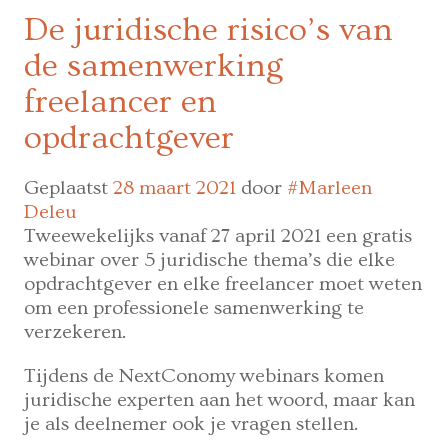
Eurofound-
De juridische risico’s van
studie
de samenwerking
legt
nogmaals
freelancer en
de
opdrachtgever
vinger
op
de
Geplaatst
28 maart 2021
door
#Marleen
wonde:
Deleu
‘duurzaam
Tweewekelijks vanaf 27 april 2021 een gratis
werk
webinar over 5 juridische thema’s die elke
voor
opdrachtgever en elke freelancer moet weten
iedereen’
om een professionele samenwerking te
blijft
verzekeren.
een
Tijdens de NextConomy webinars komen
lange
juridische experten aan het woord, maar kan
weg.
je als deelnemer ook je vragen stellen.