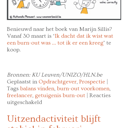
Benieuwd naar het boek van Marijn Sillis?
Vanaf 30 maart is ‘
I
k dacht dat ik wist wat
een burn-out was … tot ik er een kreeg
’ te
koop.
Bronnen: KU Leuven/UNIZO/HLN.be
Geplaatst in
Opdrachtgever
,
Prospectie
|
Tags
balans vinden
,
burn-out voorkomen
,
freelancer
,
getuigenis burn-out
|
Reacties
voor
uitgeschakeld
Hoe
kun
Uitzendactiviteit blijft
je