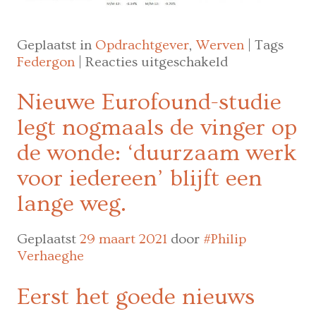
Geplaatst in
Opdrachtgever
,
Werven
|
Tags
voor
Federgon
|
Reacties uitgeschakeld
Uitzendactivit
blijft
Nieuwe Eurofound-studie
stabiel
legt nogmaals de vinger op
in
februari
de wonde: ‘duurzaam werk
voor iedereen’ blijft een
lange weg.
Geplaatst
29 maart 2021
door
#Philip
Verhaeghe
Eerst het goede nieuws