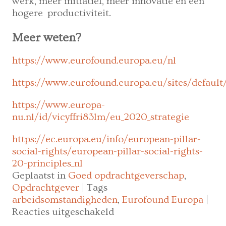
werk, meer initiatief, meer innovatie en een
hogere productiviteit.
Meer weten?
https://www.eurofound.europa.eu/nl
https://www.eurofound.europa.eu/sites/default/
https://www.europa-
nu.nl/id/vicyffri83lm/eu_2020_strategie
https://ec.europa.eu/info/european-pillar-
social-rights/european-pillar-social-rights-
20-principles_nl
Geplaatst in
Goed opdrachtgeverschap
,
Opdrachtgever
|
Tags
arbeidsomstandigheden
,
Eurofound Europa
|
voor
Reacties uitgeschakeld
Nieuwe