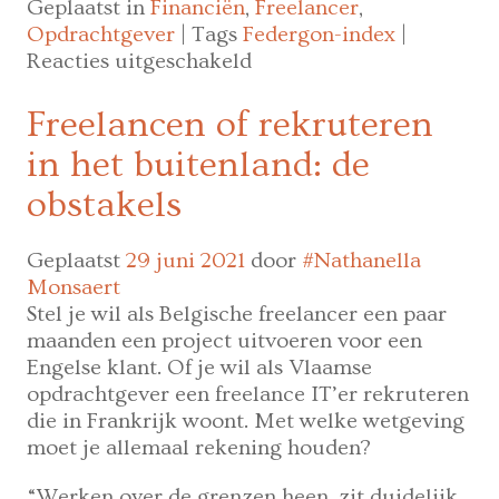
Geplaatst in
Financiën
,
Freelancer
,
Opdrachtgever
|
Tags
Federgon-index
|
voor
Reacties uitgeschakeld
Uitzendactiviteit
ondersteunt
Freelancen of rekruteren
versnelling
in het buitenland: de
economische
groei
obstakels
in
mei
Geplaatst
29 juni 2021
door
#Nathanella
Monsaert
Stel je wil als Belgische freelancer een paar
maanden een project uitvoeren voor een
Engelse klant. Of je wil als Vlaamse
opdrachtgever een freelance IT’er rekruteren
die in Frankrijk woont. Met welke wetgeving
moet je allemaal rekening houden?
“Werken over de grenzen heen, zit duidelijk