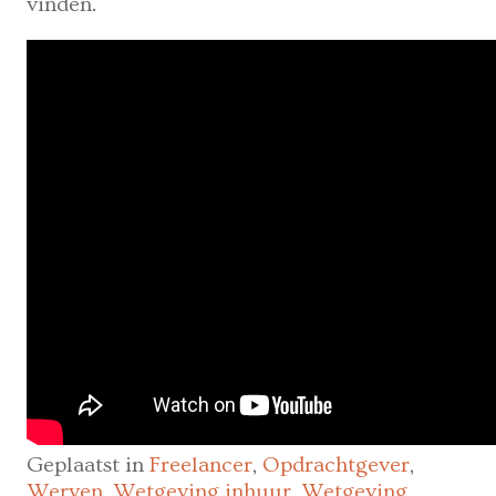
vinden.
Geplaatst in
Freelancer
,
Opdrachtgever
,
Werven
,
Wetgeving inhuur
,
Wetgeving