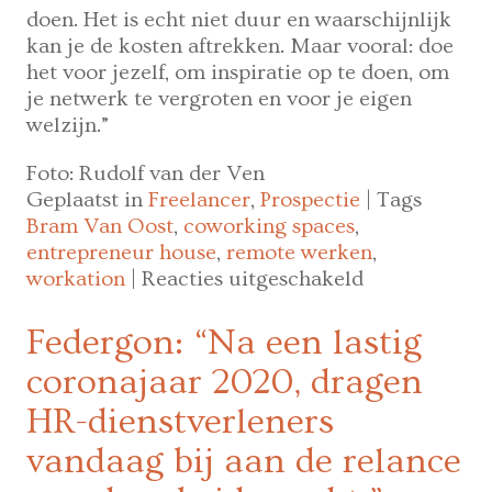
doen. Het is echt niet duur en waarschijnlijk
kan je de kosten aftrekken. Maar vooral: doe
het voor jezelf, om inspiratie op te doen, om
je netwerk te vergroten en voor je eigen
welzijn.”
Foto: Rudolf van der Ven
Geplaatst in
Freelancer
,
Prospectie
|
Tags
Bram Van Oost
,
coworking spaces
,
entrepreneur house
,
remote werken
,
voor
workation
|
Reacties uitgeschakeld
“Ik
vind
Federgon: “Na een lastig
het
coronajaar 2020, dragen
inspirerend
om
HR-dienstverleners
op
vandaag bij aan de relance
locatie
te