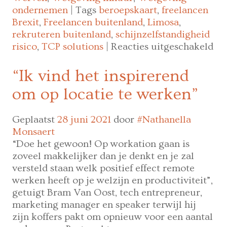
ondernemen
|
Tags
beroepskaart
,
freelancen
Brexit
,
Freelancen buitenland
,
Limosa
,
rekruteren buitenland
,
schijnzelfstandigheid
vo
risico
,
TCP solutions
|
Reacties uitgeschakeld
Fr
of
“Ik vind het inspirerend
re
om op locatie te werken”
in
he
bui
Geplaatst
28 juni 2021
door
#Nathanella
de
Monsaert
obs
“Doe het gewoon! Op workation gaan is
zoveel makkelijker dan je denkt en je zal
versteld staan welk positief effect remote
werken heeft op je welzijn en productiviteit”,
getuigt Bram Van Oost, tech entrepreneur,
marketing manager en speaker terwijl hij
zijn koffers pakt om opnieuw voor een aantal