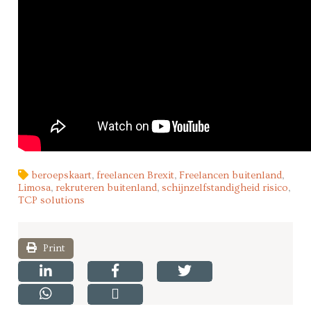
beroepskaart
,
freelancen Brexit
,
Freelancen buitenland
,
Limosa
,
rekruteren buitenland
,
schijnzelfstandigheid risico
,
TCP solutions
Print