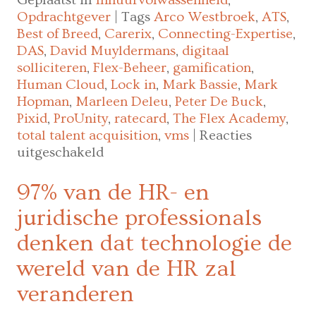
Opdrachtgever
|
Tags
Arco Westbroek
,
ATS
,
Best of Breed
,
Carerix
,
Connecting-Expertise
,
DAS
,
David Muyldermans
,
digitaal
solliciteren
,
Flex-Beheer
,
gamification
,
Human Cloud
,
Lock in
,
Mark Bassie
,
Mark
Hopman
,
Marleen Deleu
,
Peter De Buck
,
Pixid
,
ProUnity
,
ratecard
,
The Flex Academy
,
total talent acquisition
,
vms
|
Reacties
voor
uitgeschakeld
De
toekomst
97% van de HR- en
van
juridische professionals
VMS-
systemen:
denken dat technologie de
verslag
wereld van de HR zal
van
een
veranderen
discussiebijeenkomst