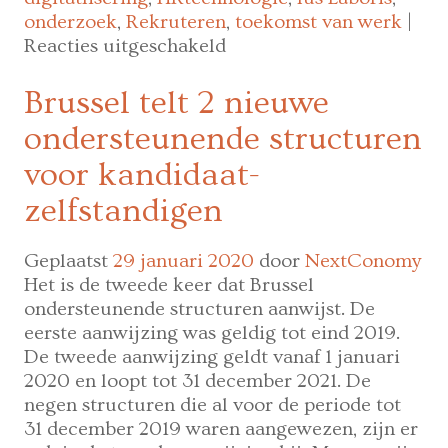
onderzoek
,
Rekruteren
,
toekomst van werk
|
voor
Reacties uitgeschakeld
97%
van
Brussel telt 2 nieuwe
de
ondersteunende structuren
HR-
en
voor kandidaat-
juridische
zelfstandigen
professionals
denken
dat
Geplaatst
29 januari 2020
door
NextConomy
technologie
Het is de tweede keer dat Brussel
de
ondersteunende structuren aanwijst. De
wereld
eerste aanwijzing was geldig tot eind 2019.
van
De tweede aanwijzing geldt vanaf 1 januari
de
2020 en loopt tot 31 december 2021. De
HR
negen structuren die al voor de periode tot
zal
31 december 2019 waren aangewezen, zijn er