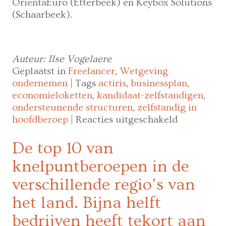
OrientaEuro (Etterbeek) en Keybox Solutions
(Schaarbeek).
Auteur: Ilse Vogelaere
Geplaatst in
Freelancer
,
Wetgeving
ondernemen
|
Tags
actiris
,
businessplan
,
economieloketten
,
kandidaat-zelfstandigen
,
ondersteunende structuren
,
zelfstandig in
voor
hoofdberoep
|
Reacties uitgeschakeld
Brussel
telt
De top 10 van
2
knelpuntberoepen in de
nieuwe
ondersteu
verschillende regio’s van
structuren
het land. Bijna helft
voor
kandidaat-
bedrijven heeft tekort aan