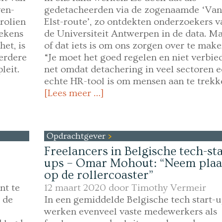
ven-
gedetacheerden via de zogenaamde ‘Van
rolien
Elst-route’, zo ontdekten onderzoekers v
tekens
de Universiteit Antwerpen in de data. M
het, is
of dat iets is om ons zorgen over te mak
erdere
“Je moet het goed regelen en niet verbie
leit.
net omdat detachering in veel sectoren 
echte HR-tool is om mensen aan te trekk
[Lees meer …]
Opdrachtgever
Freelancers in Belgische tech-sta
ups – Omar Mohout: “Neem plaa
op de rollercoaster”
nt te
12 maart 2020 door
Timothy Vermeir
 de
In een gemiddelde Belgische tech start-
werken evenveel vaste medewerkers als