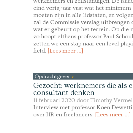
werknemers en zelfstandigen. De Raad
eind vorig jaar vast wat het minimum
moeten zijn in alle lidstaten, en volge
zal de Commissie verslag uitbrengen 
wat er gebeurt op het terrein. Op die 
zo hoopt althans professor Paul Schou
zetten we een stap naar een level play
field.
[Lees meer …]
Opdrachtgever
Gezocht: werknemers die als 
consultant denken
11 februari 2020 door
Timothy Vermei
Interview met professor Koen Dewett
over HR en freelancers.
[Lees meer …]