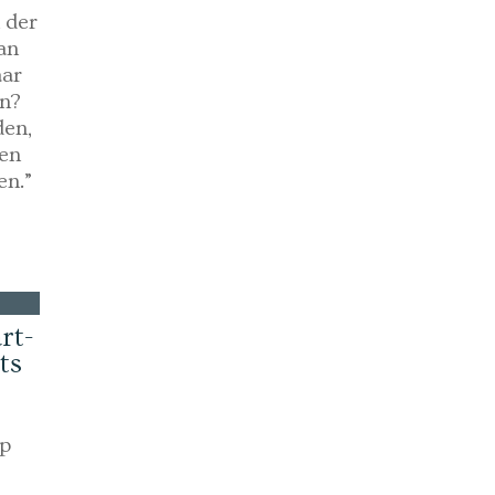
 der
an
aar
en?
den,
een
en.”
rt-
ts
up