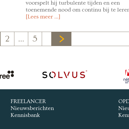
voorspelt hij turbulente tijden en een
toenemende nood om continu bij te leren
[Lees meer …]
2
…
5
FREELANCER
OP
Nieuwsberichten
Nie
Kennisbank
Ken