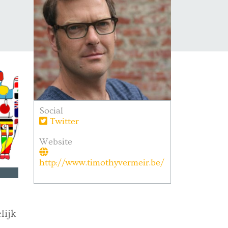
Social
Twitter
Website
http://www.timothyvermeir.be/
lijk