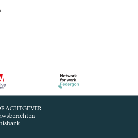
.
DRACHTGEVER
uwsberichten
nisbank