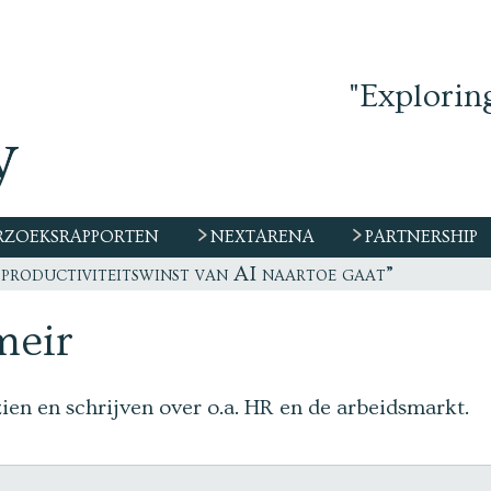
"Explorin
ZOEKSRAPPORTEN
NEXTARENA
PARTNERSHIP
 productiviteitswinst van AI naartoe gaat”
meir
zien en schrijven over o.a. HR en de arbeidsmarkt.