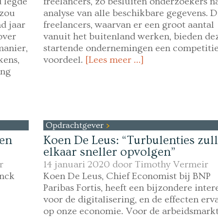
 legde
freelancers, zo besluiten onderzoekers n
 zou
analyse van alle beschikbare gegevens. D
nd jaar
freelancers, waarvan er een groot aantal
over
vanuit het buitenland werken, bieden de
manier,
startende ondernemingen een competitie
kens,
voordeel.
[Lees meer …]
ing
Opdrachtgever
een
Koen De Leus: “Turbulenties zul
elkaar sneller opvolgen”
r
14 januari 2020 door
Timothy Vermeir
inck
Koen De Leus, Chief Economist bij BNP
Paribas Fortis, heeft een bijzondere inter
voor de digitalisering, en de effecten erv
op onze economie. Voor de arbeidsmark