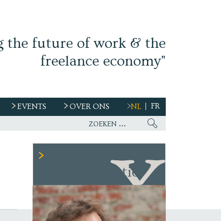
g the future of work & the
freelance economy"
FR
EVENTS
OVER ONS
NL
Auteur
informatie