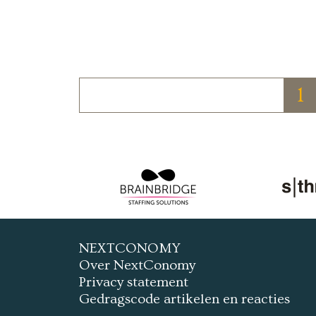
1
NEXTCONOMY
Over NextConomy
Privacy statement
Gedragscode artikelen en reacties