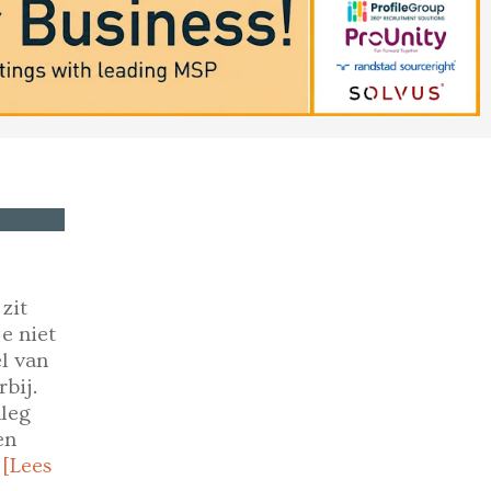
zit
e niet
l van
rbij.
leg
en
.
[Lees