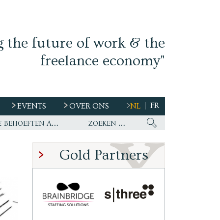
g the future of work & the
freelance economy"
FR
EVENTS
OVER ONS
NL
s
Ework nu wereldwijde partner van WirelessCar’s talentstrategie en toekomstige behoeften aan personeel
Gold Partners