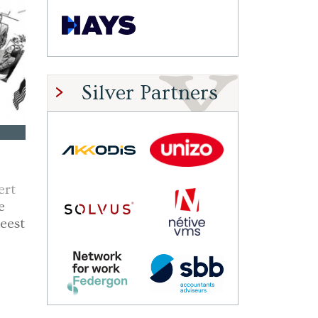
Silver Partners
ert
e
meest