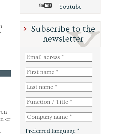
Youtube
n
Subscribe to the
r
newsletter
t
ren
n er
s
Preferred language *
x