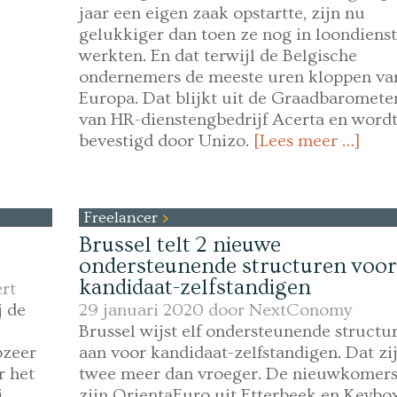
jaar een eigen zaak opstartte, zijn nu
gelukkiger dan toen ze nog in loondienst
werkten. En dat terwijl de Belgische
ondernemers de meeste uren kloppen va
Europa. Dat blijkt uit de Graadbaromete
van HR-dienstengbedrijf Acerta en word
bevestigd door Unizo.
[Lees meer …]
Freelancer
Brussel telt 2 nieuwe
ondersteunende structuren voor
kandidaat-zelfstandigen
rt
j de
29 januari 2020 door
NextConomy
Brussel wijst elf ondersteunende structu
ozeer
aan voor kandidaat-zelfstandigen. Dat zij
r het
twee meer dan vroeger. De nieuwkomer
j
zijn OrientaEuro uit Etterbeek en Keybo