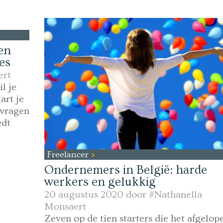
en
es
ert
l je
art je
 vragen
edt
Freelancer
Ondernemers in België: harde
werkers en gelukkig
20 augustus 2020 door
#Nathanella
Monsaert
Zeven op de tien starters die het afgelop