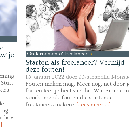
je
Ondernemen & freelancen
uwtje
Starten als freelancer? Vermijd
deze fouten!
neming
13 januari 2022 door
#Nathanella Monsa
 Stuit
Fouten maken mag. Meer nog, net door j
xtra
fouten leer je heel snel bij. Wat zijn de 
n
voorkomende fouten die startende
de
freelancers maken?
[Lees meer …]
king
en hoe
]