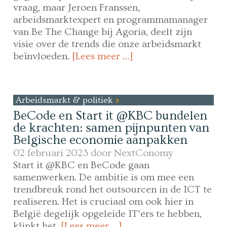
vraag, maar Jeroen Franssen,
arbeidsmarktexpert en programmamanager
van Be The Change bij Agoria, deelt zijn
visie over de trends die onze arbeidsmarkt
beïnvloeden.
[Lees meer …]
Arbeidsmarkt & politiek
BeCode en Start it @KBC bundelen
de krachten: samen pijnpunten van
Belgische economie aanpakken
02 februari 2023 door
NextConomy
Start it @KBC en BeCode gaan
samenwerken. De ambitie is om mee een
trendbreuk rond het outsourcen in de ICT te
realiseren. Het is cruciaal om ook hier in
België degelijk opgeleide IT’ers te hebben,
klinkt het.
[Lees meer …]