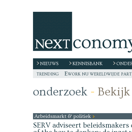
NIEUWS
KENNISBANK
ONDER
trending
De race naar extern talent 
“De echte vraag is waar de
Freelancer, teken niet zom
onderzoek
-
Bekijk 
Arbeidsmarkt & politiek
SERV adviseert beleidsmakers 