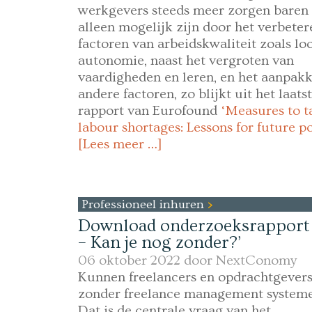
werkgevers steeds meer zorgen baren 
alleen mogelijk zijn door het verbeter
factoren van arbeidskwaliteit zoals lo
autonomie, naast het vergroten van
vaardigheden en leren, en het aanpak
andere factoren, zo blijkt uit het laats
rapport van Eurofound
‘Measures to t
labour shortages: Lessons for future po
[Lees meer …]
Professioneel inhuren
Download onderzoeksrapport
– Kan je nog zonder?’
06 oktober 2022 door
NextConomy
Kunnen freelancers en opdrachtgever
zonder freelance management system
Dat is de centrale vraag van het