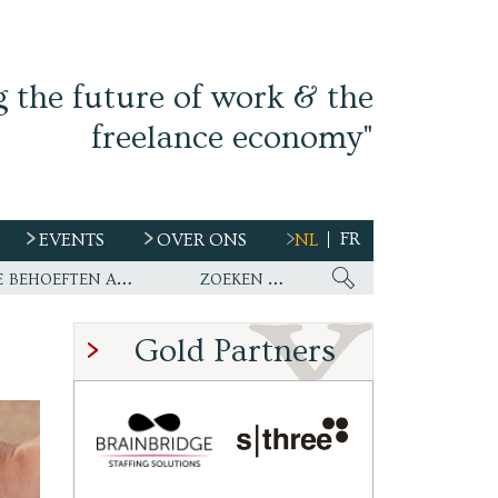
g the future of work & the
freelance economy"
FR
EVENTS
OVER ONS
NL
s
Ework nu wereldwijde partner van WirelessCar’s talentstrategie en toekomstige behoeften aan personeel
Gold Partners