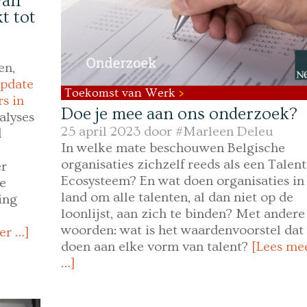
van
t tot
en,
pdate
Toekomst van Werk
s in
Doe je mee aan ons onderzoek?
alyses
25 april 2023 door
#Marleen Deleu
d
In welke mate beschouwen Belgische
organisaties zichzelf reeds als een Talent
er
Ecosysteem? En wat doen organisaties in
e
land om alle talenten, al dan niet op de
ing
loonlijst, aan zich te binden? Met andere
woorden: wat is het waardenvoorstel dat
er …]
doen aan elke vorm van talent?
[Lees me
…]