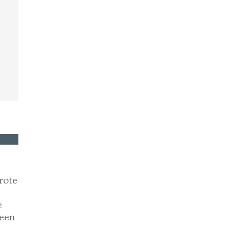
rote
e
 een