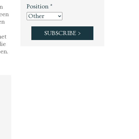
Position *
n
 een
en
met
die
en.