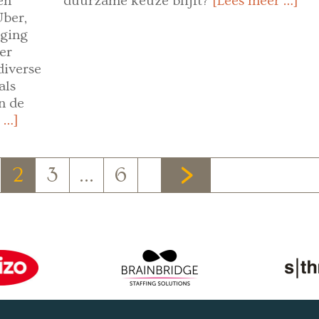
en
duurzame keuze blijft?
[Lees meer …]
Uber,
rging
er
diverse
als
n de
 …]
2
3
…
6