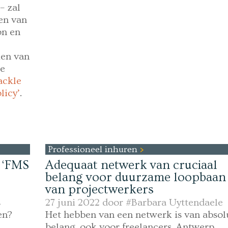
– zal
en van
on en
ken van
te
ackle
licy’
.
Professioneel inhuren
 ‘FMS
Adequaat netwerk van cruciaal
belang voor duurzame loopbaan
van projectwerkers
s
27 juni 2022 door
#Barbara Uyttendaele
en?
Het hebben van een netwerk is van absol
belang, ook voor freelancers. Antwerp