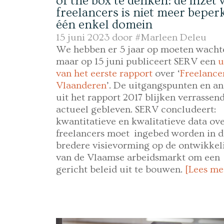
of the box te denken: de inzet 
freelancers is niet meer beperk
één enkel domein
15 juni 2023 door
#Marleen Deleu
We hebben er 5 jaar op moeten wacht
maar op 15 juni publiceert SERV een
u
van het eerste rapport
over ‘
Freelancer
Vlaanderen
’. De uitgangspunten en an
uit het rapport 2017 blijken verrassen
actueel gebleven. SERV concludeert:
kwantitatieve en kwalitatieve data ov
freelancers moet ingebed worden in d
bredere visievorming op de ontwikkel
van de Vlaamse arbeidsmarkt om een
gericht beleid uit te bouwen.
[Lees me