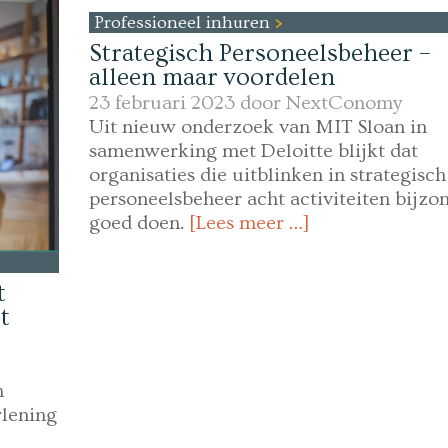
Professioneel inhuren
Strategisch Personeelsbeheer –
alleen maar voordelen
23 februari 2023 door
NextConomy
Uit nieuw onderzoek van MIT Sloan in
samenwerking met Deloitte blijkt dat
organisaties die uitblinken in strategisch
personeelsbeheer acht activiteiten bijzo
goed doen.
[Lees meer …]
t
t
n
rlening