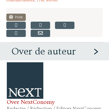
toekomstvanwerk
,
TTM
,
werven
Print
Over de auteur
Over NextConomy
Redactie / Rédaction / Editors NextConomy