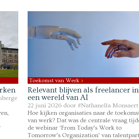
Toekomst van Werk
erken
Relevant blijven als freelancer in
een wereld van AI
nberge
22 juni 2026 door
#Nathanella Monsaert
en,
Hoe kijken organisaties naar de toekoms
van werk? Dat was de centrale vraag tijd
?
de webinar ‘From Today’s Work to
Tomorrow’s Organization’ van talentpar