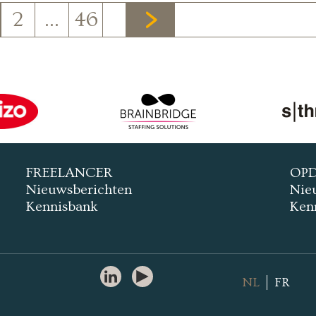
2
…
46
FREELANCER
OP
Nieuwsberichten
Nie
Kennisbank
Ken
NL
FR