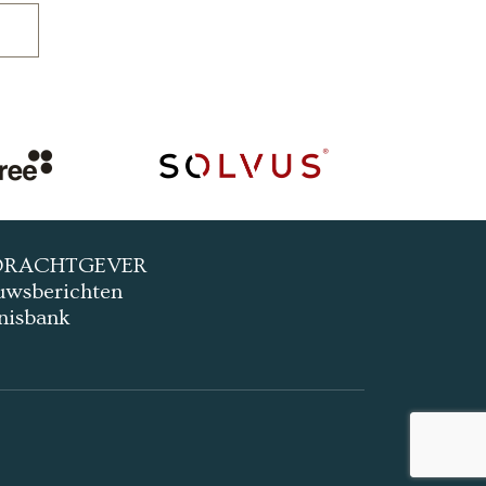
DRACHTGEVER
uwsberichten
nisbank