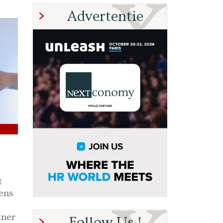
Advertentie
t
ens
tner
Follow Us !