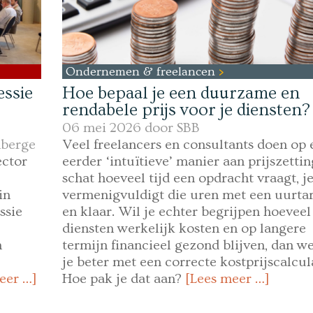
Ondernemen & freelancen
essie
Hoe bepaal je een duurzame en
rendabele prijs voor je diensten?
06 mei 2026 door
SBB
berge
Veel freelancers en consultants doen op 
ector
eerder ‘intuïtieve’ manier aan prijszettin
schat hoeveel tijd een opdracht vraagt, j
in
vermenigvuldigt die uren met een uurtar
ssie
en klaar. Wil je echter begrijpen hoeveel
diensten werkelijk kosten en op langere
n
termijn financieel gezond blijven, dan w
je beter met een correcte kostprijscalcula
eer …]
Hoe pak je dat aan?
[Lees meer …]