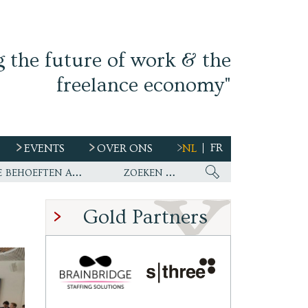
g the future of work & the
freelance economy"
FR
EVENTS
OVER ONS
NL
s
Ework nu wereldwijde partner van WirelessCar’s talentstrategie en toekomstige behoeften aan personeel
Gold Partners