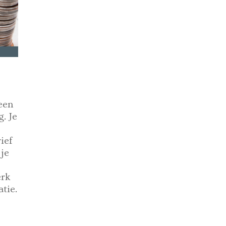
een
g. Je
e
ief
 je
erk
tie.