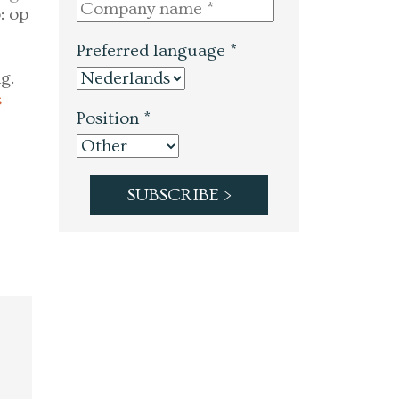
: op
Preferred language *
g.
s
Position *