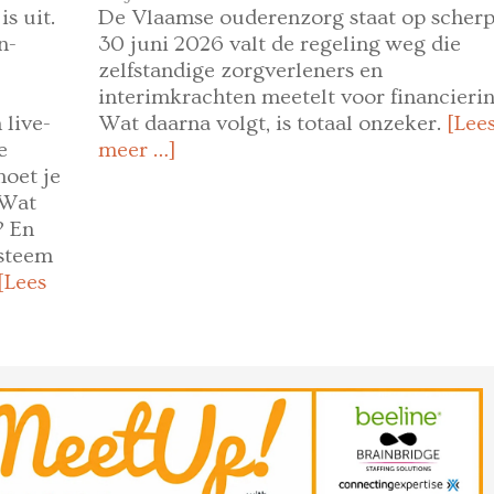
s uit.
De Vlaamse ouderenzorg staat op scherp
n-
30 juni 2026 valt de regeling weg die
zelfstandige zorgverleners en
interimkrachten meetelt voor financierin
live-
Wat daarna volgt, is totaal onzeker.
[Lee
e
meer …]
moet je
 Wat
? En
steem
[Lees