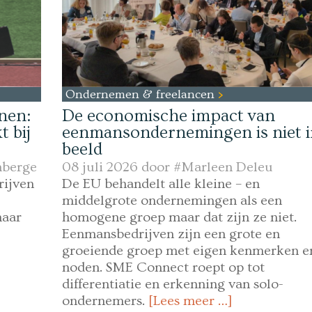
Ondernemen & freelancen
nen:
De economische impact van
 bij
eenmansondernemingen is niet 
beeld
nberge
08 juli 2026 door
#Marleen Deleu
rijven
De EU behandelt alle kleine – en
middelgrote ondernemingen als een
naar
homogene groep maar dat zijn ze niet.
Eenmansbedrijven zijn een grote en
groeiende groep met eigen kenmerken e
noden. SME Connect roept op tot
differentiatie en erkenning van solo-
ondernemers.
[Lees meer …]