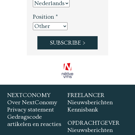
Position *
NEXTCONOMY
FREELANCER
Over NextConomy
Nieuwsberichten
Privacy statement
Kennisbank
Gedragscode
OPDRACHTGEVER
artikelen en reacties
Nieuwsberichten