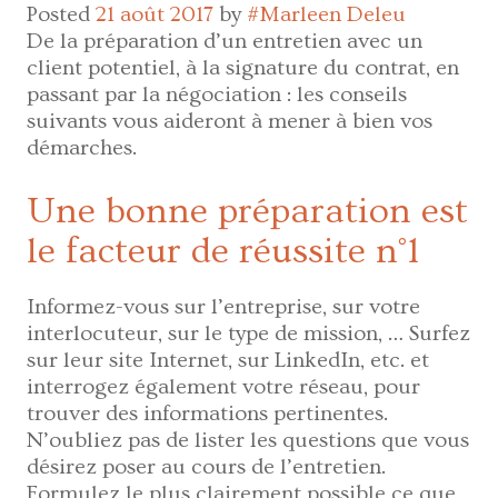
temporaire
Posted
21 août 2017
by
#Marleen Deleu
de
De la préparation d’un entretien avec un
talents
client potentiel, à la signature du contrat, en
externes
passant par la négociation : les conseils
:
suivants vous aideront à mener à bien vos
qui
démarches.
porte
la
Une bonne préparation est
responsabilité
le facteur de réussite n°1
?
Informez-vous sur l’entreprise, sur votre
interlocuteur, sur le type de mission, … Surfez
sur leur site Internet, sur LinkedIn, etc. et
interrogez également votre réseau, pour
trouver des informations pertinentes.
N’oubliez pas de lister les questions que vous
désirez poser au cours de l’entretien.
Formulez le plus clairement possible ce que