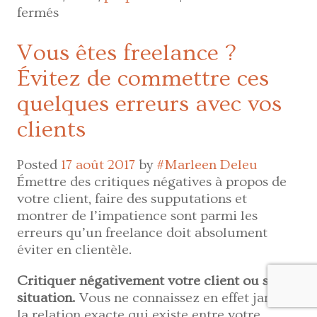
sur
fermés
Bien
se
Vous êtes freelance ?
vendre
Évitez de commettre ces
–
Les
quelques erreurs avec vos
7
clients
clés
du
succès
Posted
17 août 2017
by
#Marleen Deleu
Émettre des critiques négatives à propos de
votre client, faire des supputations et
montrer de l’impatience sont parmi les
erreurs qu’un freelance doit absolument
éviter en clientèle.
Critiquer négativement votre client ou sa
situation.
Vous ne connaissez en effet jamais
la relation exacte qui existe entre votre