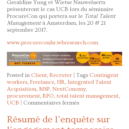
Geraldine Yung et Wietse Nauwelaerts
présenteront le cas UCB lors du séminaire
ProcureCon qui portera sur le
Total Talent
Management
à Amsterdam, les 20 & 21
septembre 2017.
www.procureconhr.wbresearch.com
Posted in
Client
,
Recruter
|
Tags
Contingent
workers
,
Freelance
,
HR
,
Integrated Talent
Acquisition
,
MSP
,
NextConomy
,
procurement
,
RPO
,
total talent management
,
sur
UCB
|
Commentaires fermés
UCB
et
Résumé de l’enquête sur
le