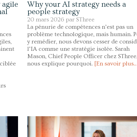
agile
Why your AI strategy needs a
nal
people strategy
20 mars 2026 par
SThree
La pénurie de compétences n’est pas un
nces
problème technologique, mais humain. 
iles,
y remédier, nous devons cesser de consid
sinent
l’IA comme une stratégie isolée. Sarah
Mason, Chief People Officer chez SThree
 ciblée
nous explique pourquoi.
[En savoir plus
urs