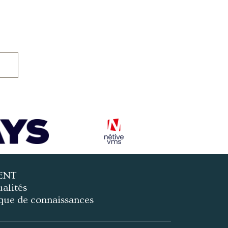
ENT
alités
que de connaissances