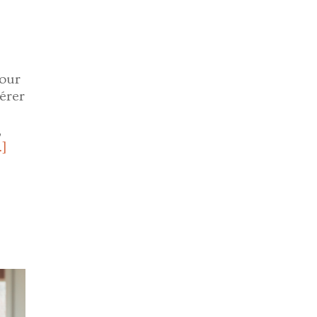
Pour
érer
,
…]