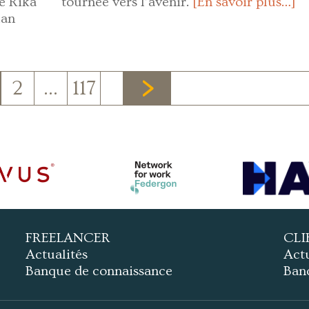
e Rika
tournée vers l’avenir.
[En savoir plus…]
lan
2
…
117
FREELANCER
CLI
Actualités
Actu
Banque de connaissance
Ban