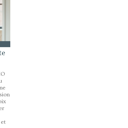
te
EO
u
ine
sion
oix
er
e
 et