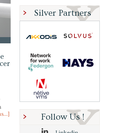
Silver Partners
se
cer
,
r
n
us…]
Follow Us !
Linkedin