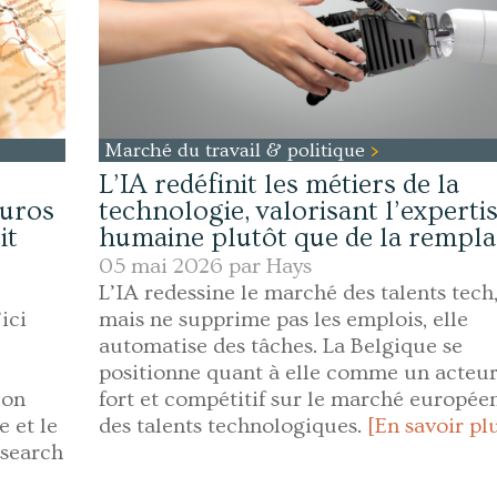
Marché du travail & politique
L’IA redéfinit les métiers de la
euros
technologie, valorisant l’experti
it
humaine plutôt que de la rempla
05 mai 2026 par
Hays
L’IA redessine le marché des talents tech
ici
mais ne supprime pas les emplois, elle
automatise des tâches. La Belgique se
positionne quant à elle comme un acteu
lon
fort et compétitif sur le marché europée
 et le
des talents technologiques.
[En savoir pl
esearch