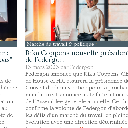
Marché du travail & politique
r :
Rika Coppens nouvelle présiden
pas”
de Federgon
16 mars 2026 par
Federgon
Federgon annonce que Rika Coppens, C
ts de
de House of HR, assurera la présidence d
thème :
Conseil d’administration pour la procha
r
mandature. L’annonce a été faite à l’occa
ration
de l’Assemblée générale annuelle. Ce ch
t au
confirme la volonté de Federgon d’abord
te de
les défis d’un marché du travail en plein
ne
évolution avec une direction déterminée