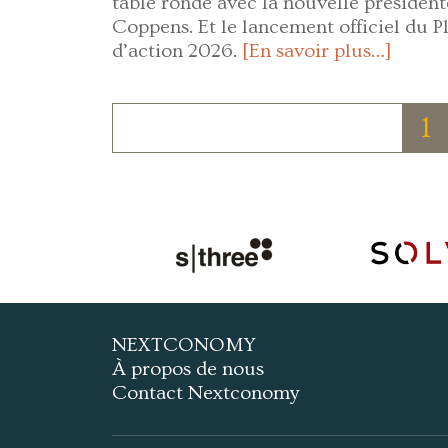
table ronde avec la nouvelle président
Coppens. Et le lancement officiel du P
d’action 2026.
[En savoir plus…]
1
NEXTCONOMY
À propos de nous
Contact Nextconomy