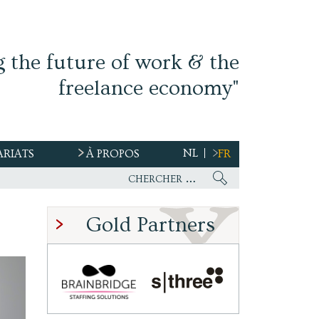
g the future of work & the
freelance economy"
NL
ARIATS
À PROPOS
FR
Gold Partners