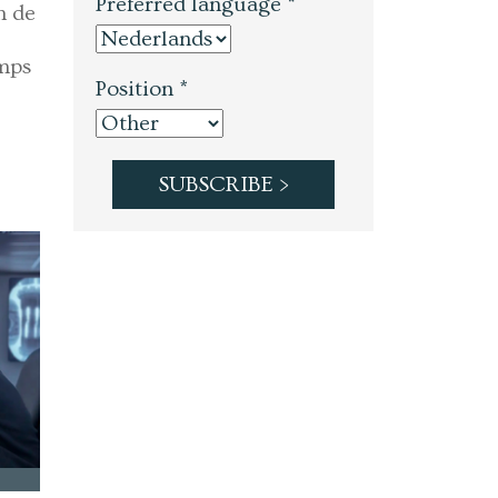
Preferred language *
n de
emps
Position *