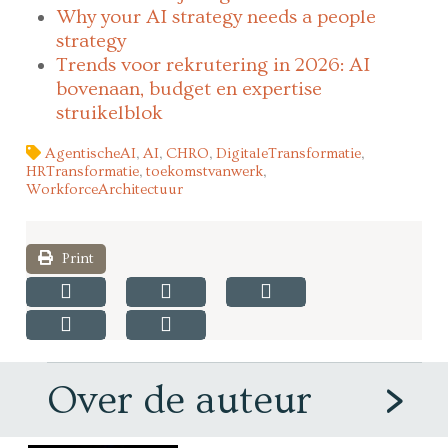
Why your AI strategy needs a people
strategy
Trends voor rekrutering in 2026: AI
bovenaan, budget en expertise
struikelblok
AgentischeAI
,
AI
,
CHRO
,
DigitaleTransformatie
,
HRTransformatie
,
toekomstvanwerk
,
WorkforceArchitectuur
Print
Over de auteur