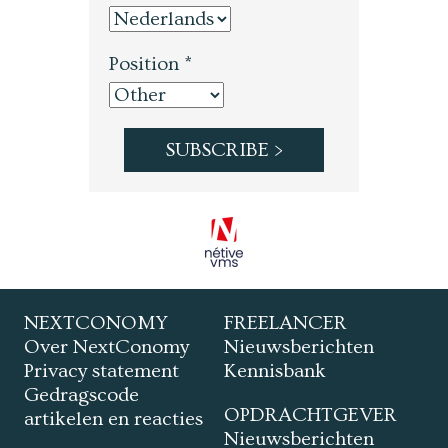
Position *
NEXTCONOMY
FREELANCER
Over NextConomy
Nieuwsberichten
Privacy statement
Kennisbank
Gedragscode
OPDRACHTGEVER
artikelen en reacties
Nieuwsberichten