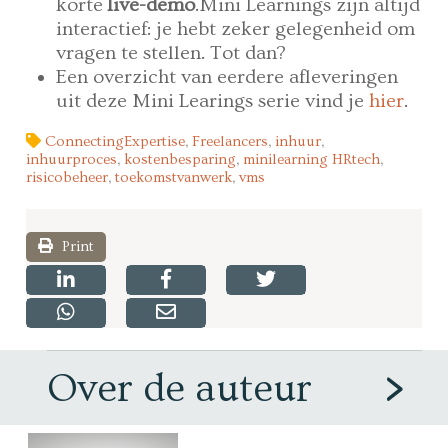
korte
live-demo
.Mini Learnings zijn altijd
interactief: je hebt zeker gelegenheid om
vragen te stellen. Tot dan?
Een overzicht van eerdere afleveringen
uit deze Mini Learings serie vind je
hier
.
ConnectingExpertise
,
Freelancers
,
inhuur
,
inhuurproces
,
kostenbesparing
,
minilearning HRtech
,
risicobeheer
,
toekomstvanwerk
,
vms
Print
Over de auteur