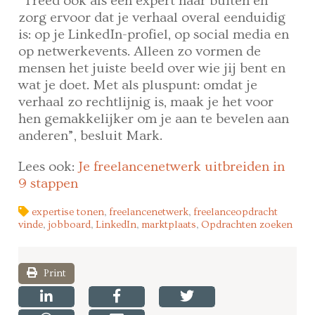
“Treed ook als een expert naar buiten en
zorg ervoor dat je verhaal overal eenduidig
is: op je LinkedIn-profiel, op social media en
op netwerkevents. Alleen zo vormen de
mensen het juiste beeld over wie jij bent en
wat je doet. Met als pluspunt: omdat je
verhaal zo rechtlijnig is, maak je het voor
hen gemakkelijker om je aan te bevelen aan
anderen”, besluit Mark.
Lees ook:
Je freelancenetwerk uitbreiden in
9 stappen
expertise tonen
,
freelancenetwerk
,
freelanceopdracht
vinde
,
jobboard
,
LinkedIn
,
marktplaats
,
Opdrachten zoeken
Print