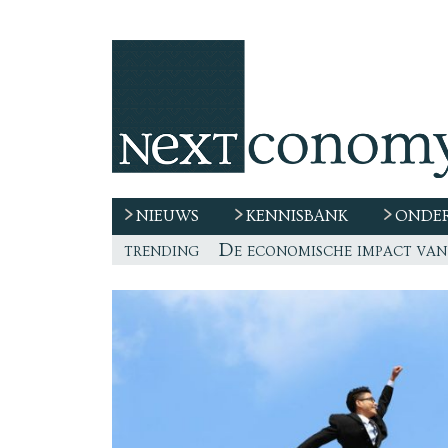
NIEUWS
KENNISBANK
ONDER
trending
De race naar extern talent 
“De echte vraag is waar de
Freelancer, teken niet zom
De economische impact van 