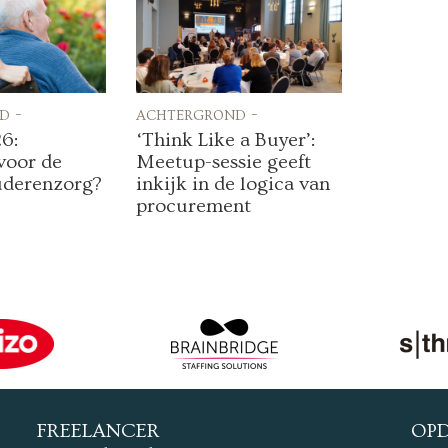
d -
achtergrond -
6:
‘Think Like a Buyer’:
voor de
Meetup-sessie geeft
uderenzorg?
inkijk in de logica van
procurement
FREELANCER
OP