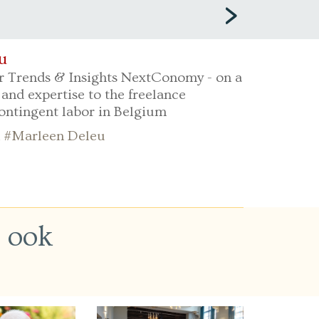
u
r Trends & Insights NextConomy - on a
 and expertise to the freelance
ontingent labor in Belgium
an #Marleen Deleu
n ook