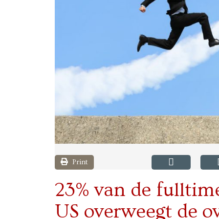
Print
23% van de fullti
US overweegt de o