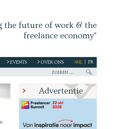
g the future of work & the
freelance economy"
FR
EVENTS
OVER ONS
NL
s
Advertentie
n