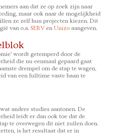
nemers aan dat ze op zoek zijn naar
esteding, maar ook naar de mogelijkheid
llen ze zelf hun projecten kiezen. Dit
gië van o.a.
SERV
en
Unizo
aangeven.
elblok
nomie’ wordt getemperd door de
erheid die nu eenmaal gepaard gaat
aamste drempel om de stap te wagen,
eid van een fulltime vaste baan te
t wat andere studies aantonen. De
rheid leidt er dan ook toe dat de
ap te overwegen dit niet zullen doen.
tten, is het resultaat dat er in