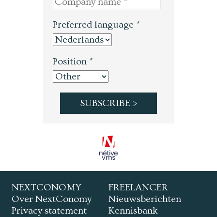
Preferred language *
Position *
NEXTCONOMY
FREELANCER
Over NextConomy
Nieuwsberichten
Privacy statement
Kennisbank