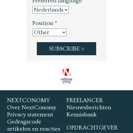
Preferred language *
Position *
NEXTCONOMY
FREELANCER
Over NextConomy
Nieuwsberichten
Privacy statement
Kennisbank
Gedragscode
OPDRACHTGEVER
artikelen en reacties