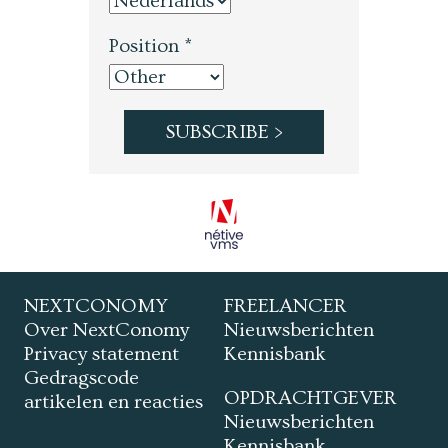
Position *
NEXTCONOMY
FREELANCER
Over NextConomy
Nieuwsberichten
Privacy statement
Kennisbank
Gedragscode
OPDRACHTGEVER
artikelen en reacties
Nieuwsberichten
Kennisbank