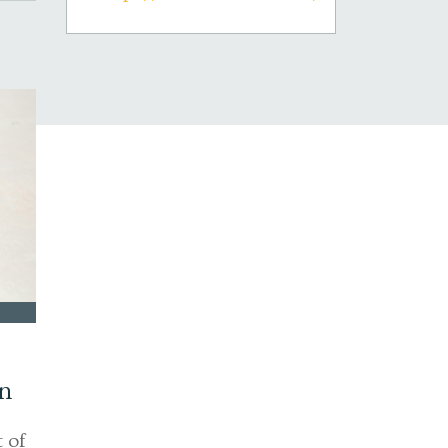
en
 of