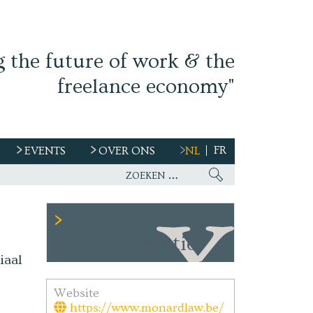
g the future of work & the
freelance economy"
FR
EVENTS
OVER ONS
NL
Auteur
informatie
iaal
Website
https://www.monardlaw.be/