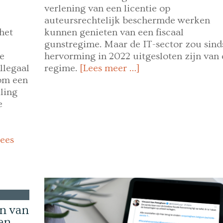
verlening van een licentie op
auteursrechtelijk beschermde werken
het
kunnen genieten van een fiscaal
gunstregime. Maar de IT-sector zou sind
e
hervorming in 2022 uitgesloten zijn van 
llegaal
regime.
[Lees meer …]
om een
ling
e
Lees
en van
en