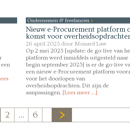
Ondernemen & freelancen
Nieuw e-Procurement platform 
komst voor overheidsopdrachte
26 april 2023 door
Monard Law
Op 2 mei 2023 [update: de go-live van he
r
platform werd inmiddels uitgesteld naar
 een
begin september 2023] is er de go-live v
een nieuw e-Procurement platform voor
Lees
voor het doorlopen van
overheidsopdrachten. Dit zijn de
aanpassingen.
[Lees meer …]
2
…
6