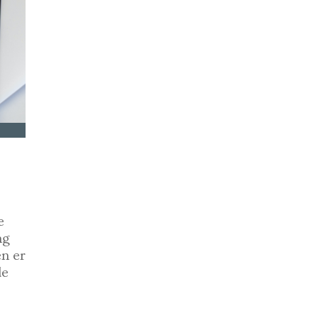
e
ng
n er
de