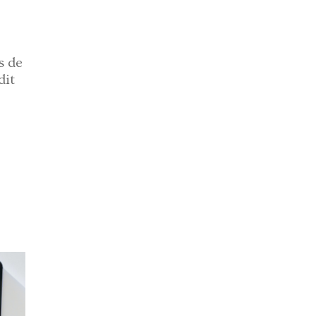
s de
dit