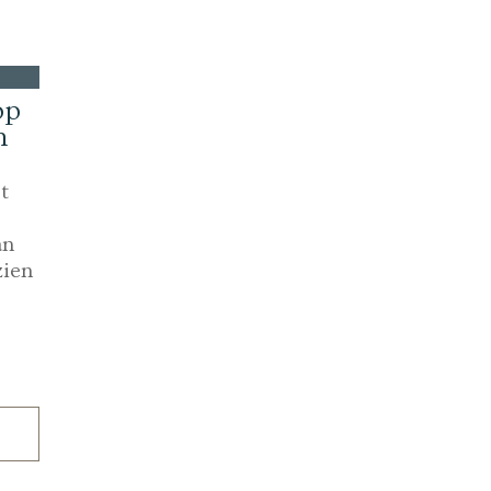
op
n
t
an
zien