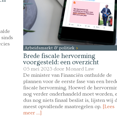
alde
 sinds
ecies
Arbeidsmarkt & politiek
Brede fiscale hervorming
voorgesteld: een overzicht
05 mei 2023 door
Monard Law
De minister van Financiën onthulde de
plannen voor de eerste fase van een bred
fiscale hervorming. Hoewel de hervormi
nog verder onderhandeld moet worden, e
dus nog niets finaal beslist is, lijsten wij 
meest opvallende maatregelen op.
[Lees
meer …]