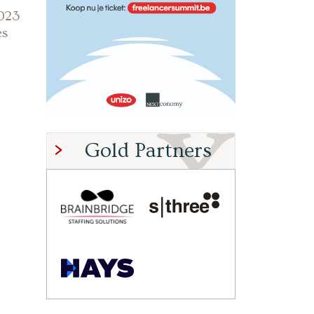
023
es
Gold Partners