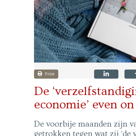
Print
De ‘verzelfstandig
economie’ even on
De voorbije maanden zijn v
getrokken tegen wat zij ‘de 