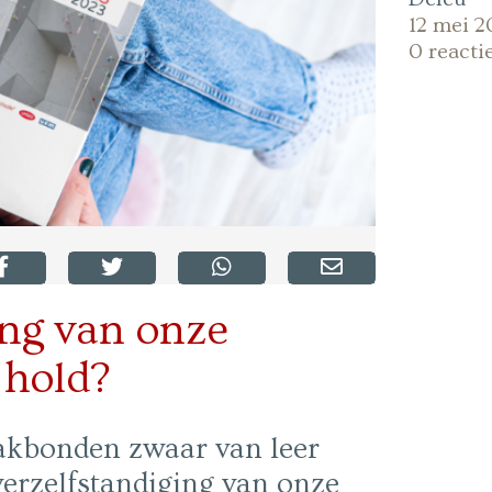
12 mei 2
0 reacti
ing van onze
 hold?
akbonden zwaar van leer
verzelfstandiging van onze