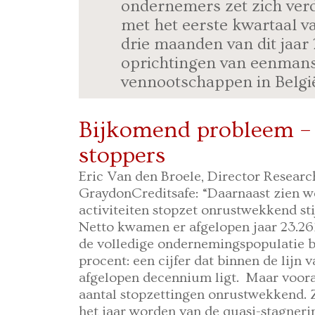
ondernemers zet zich verde
met het eerste kwartaal v
drie maanden van dit jaar
oprichtingen van eenman
vennootschappen in Belgi
Bijkomend probleem –
stoppers
Eric Van den Broele, Director Resear
GraydonCreditsafe: “Daarnaast zien w
activiteiten stopzet onrustwekkend sti
Netto kwamen er afgelopen jaar 23.26
de volledige ondernemingspopulatie b
procent: een cijfer dat binnen de lijn
afgelopen decennium ligt. Maar voora
aantal stopzettingen onrustwekkend. Z
het jaar worden van de quasi-stagneri