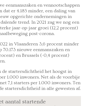
euwe eenmanszaken en vennootschappen
n dat er 4.185 minder, een daling van
 nieuw opgerichte ondernemingen in
n dalende trend. In 2021 zag we nog een
terke jaar-op-jaar groei (12,2 procent)
nhaalbeweging post-corona.
 2022 in Vlaanderen 3,6 procent minder
f op 70.173 nieuwe eenmanszaken en
rocent) en Brussels (-0,4 procent)
en.
s de startersdichtheid het hoogst in
 per 1.000 inwoners. Net als de voorbije
et 7,1 starters per 1.000 inwoners. Ten
e startersdichtheid in alle gewesten af.
t aantal startende