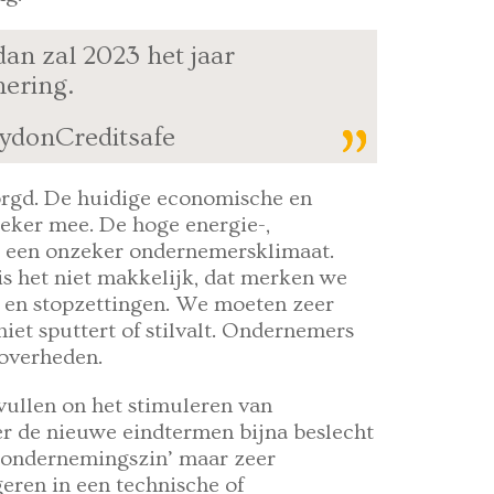
dan zal 2023 het jaar
nering.
aydonCreditsafe
orgd. De huidige economische en
eker mee. De hoge energie-,
r een onzeker ondernemersklimaat.
s het niet makkelijk, dat merken we
en en stopzettingen. We moeten zeer
niet sputtert of stilvalt. Ondernemers
overheden.
vullen on het stimuleren van
r de nieuwe eindtermen bijna beslecht
e ‘ondernemingszin’ maar zeer
eren in een technische of