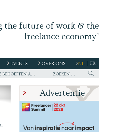
g the future of work & the
freelance economy"
FR
EVENTS
OVER ONS
NL
s
Ework nu wereldwijde partner van WirelessCar’s talentstrategie en toekomstige behoeften aan personeel
Advertentie
n