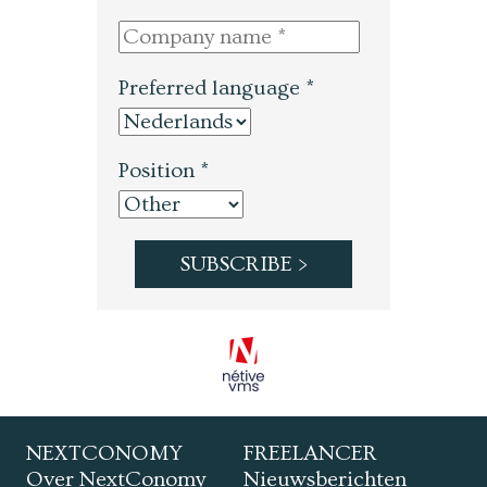
Preferred language *
Position *
NEXTCONOMY
FREELANCER
Over NextConomy
Nieuwsberichten