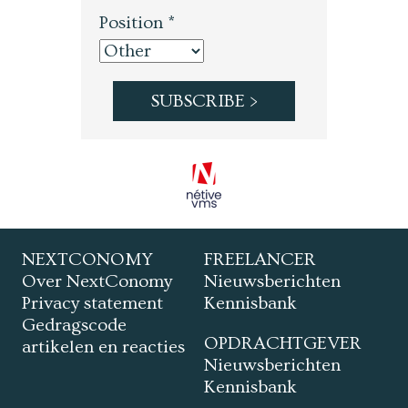
Position *
NEXTCONOMY
FREELANCER
Over NextConomy
Nieuwsberichten
Privacy statement
Kennisbank
Gedragscode
OPDRACHTGEVER
artikelen en reacties
Nieuwsberichten
Kennisbank