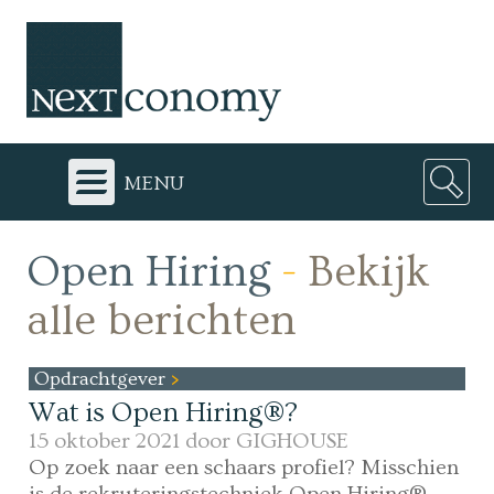
menu
Open Hiring
-
Bekijk
alle berichten
Opdrachtgever
Wat is Open Hiring®?
15 oktober 2021 door
GIGHOUSE
Op zoek naar een schaars profiel? Misschien
is de rekruteringstechniek Open Hiring®