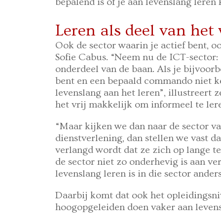
bepalend is of je aan levenslang leren
Leren als deel van het
Ook de sector waarin je actief bent, oo
Sofie Cabus. “Neem nu de ICT-sector: d
onderdeel van de baan. Als je bijvoor
bent en een bepaald commando niet ke
levenslang aan het leren”, illustreert 
het vrij makkelijk om informeel te ler
“Maar kijken we dan naar de sector va
dienstverlening, dan stellen we vast 
verlangd wordt dat ze zich op lange t
de sector niet zo onderhevig is aan ve
levenslang leren is in die sector ander
Daarbij komt dat ook het opleidingsni
hoogopgeleiden doen vaker aan levens