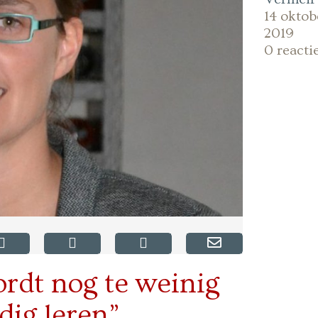
14 oktob
2019
0 reacti
ordt nog te weinig
dig leren”