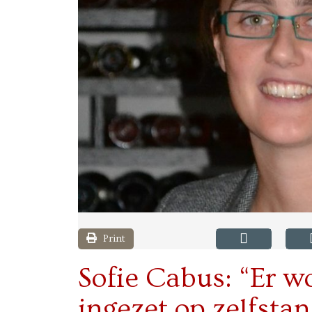
Print
Sofie Cabus: “Er w
ingezet op zelfstan