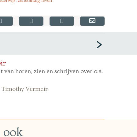
derwijs
,
zelfstandig leven
ir
t van horen, zien en schrijven over o.a.
an Timothy Vermeir
n ook