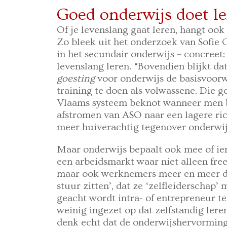
Goed onderwijs doet l
Of je levenslang gaat leren, hangt ook 
Zo bleek uit het onderzoek van Sofie C
in het secundair onderwijs – concreet:
levenslang leren. “Bovendien blijkt da
goesting
voor onderwijs de basisvoorw
training te doen als volwassene. Die g
Vlaams systeem beknot wanneer men bi
afstromen van ASO naar een lagere ri
meer huiverachtig tegenover onderwijs
Maar onderwijs bepaalt ook mee of iem
een arbeidsmarkt waar niet alleen free
maar ook werknemers meer en meer de
stuur zitten’, dat ze ‘zelfleiderschap’
geacht wordt intra- of entrepreneur te
weinig ingezet op dat zelfstandig ler
denk echt dat de onderwijshervormin