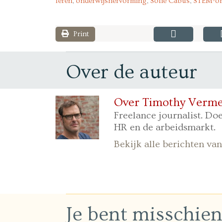
leren
,
onderwijshervorming
,
Sofie Cabus
,
STEM-on
Print
Over de auteur
Over Timothy Verme
Freelance journalist. Doe
HR en de arbeidsmarkt.
Bekijk alle berichten v
Je bent misschie