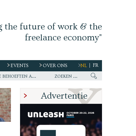
g the future of work & the
freelance economy"
FR
EVENTS
OVER ONS
NL
s
Ework nu wereldwijde partner van WirelessCar’s talentstrategie en toekomstige behoeften aan personeel
Advertentie