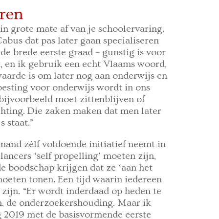
eren
in grote mate af van je schoolervaring.
abus dat pas later gaan specialiseren
 de brede eerste graad – gunstig is voor
t, en ik gebruik een echt Vlaams woord,
aarde is om later nog aan onderwijs en
oesting voor onderwijs wordt in ons
jvoorbeeld moet zittenblijven of
chting. Die zaken maken dat men later
 staat.”
and zélf voldoende initiatief neemt in
lancers ‘self propelling’ moeten zijn,
 boodschap krijgen dat ze ‘aan het
 moeten tonen. Een tijd waarin iedereen
 zijn. “Er wordt inderdaad op heden te
en, de onderzoekershouding. Maar ik
g 2019 met de basisvormende eerste