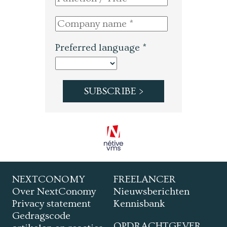
Preferred language *
NEXTCONOMY
FREELANCER
Over NextConomy
Nieuwsberichten
Privacy statement
Kennisbank
Gedragscode
OPDRACHTGEVER