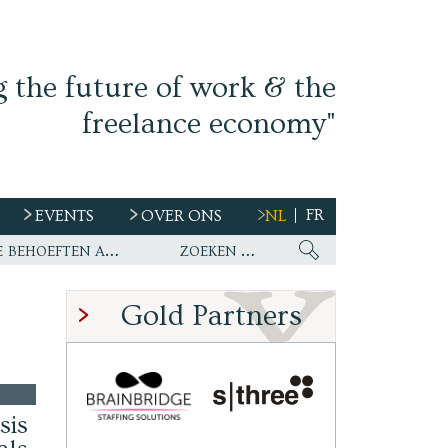
g the future of work & the
freelance economy"
FR
EVENTS
OVER ONS
NL
s
Ework nu wereldwijde partner van WirelessCar’s talentstrategie en toekomstige behoeften aan personeel
Gold Partners
sis