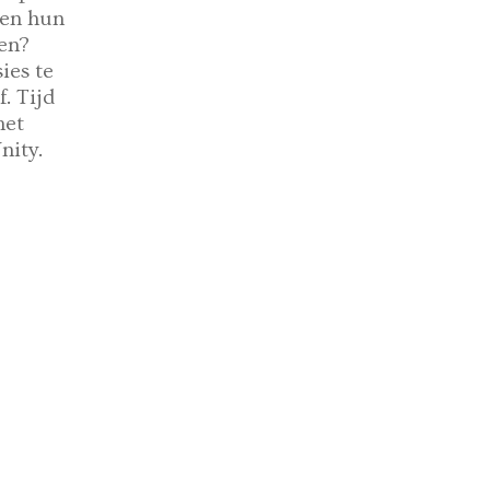
 en hun
den?
ies te
. Tijd
met
nity.