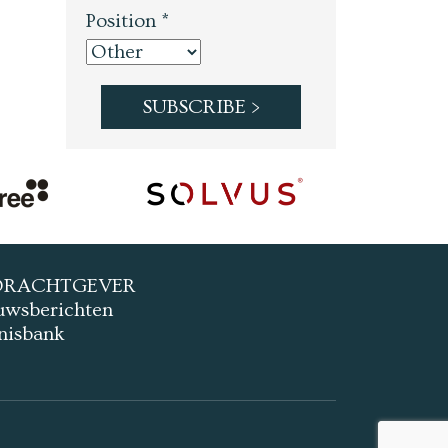
Position *
DRACHTGEVER
uwsberichten
nisbank