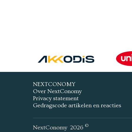
NEXTCONOMY
Over NextConomy
Privacy statement
Gedragscode artikelen en reacties
©
NextConomy
2026