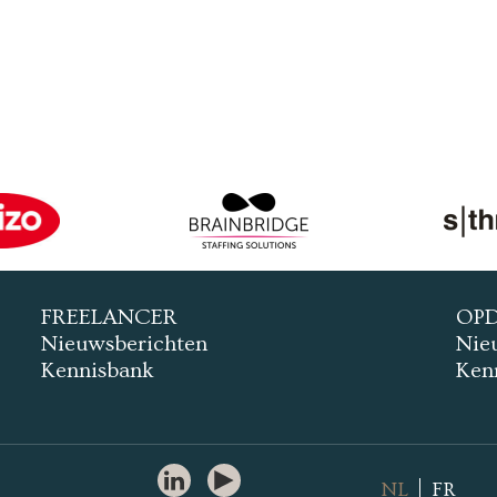
FREELANCER
OP
Nieuwsberichten
Nie
Kennisbank
Ken
NL
FR