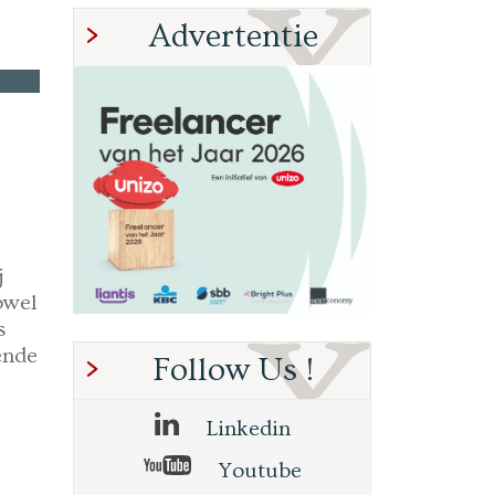
Advertentie
j
owel
s
ende
Follow Us !
Linkedin
Youtube