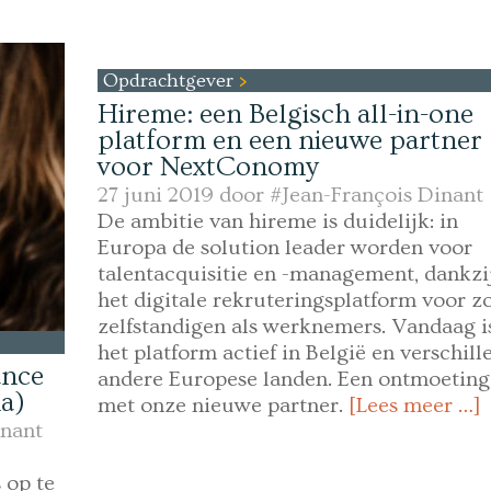
Opdrachtgever
Hireme: een Belgisch all-in-one
platform en een nieuwe partner
voor NextConomy
27 juni 2019 door
#Jean-François Dinant
De ambitie van hireme is duidelijk: in
Europa de solution leader worden voor
talentacquisitie en -management, dankzi
het digitale rekruteringsplatform voor z
zelfstandigen als werknemers. Vandaag i
het platform actief in België en verschill
ance
andere Europese landen. Een ontmoeting
na)
met onze nieuwe partner.
[Lees meer …]
inant
 op te