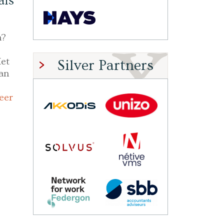
als
n?
Het
Silver Partners
van
eer