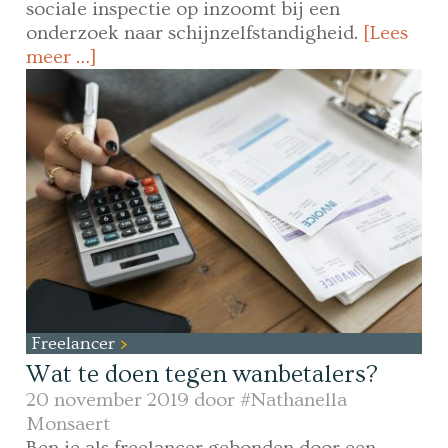
sociale inspectie op inzoomt bij een
onderzoek naar schijnzelfstandigheid.
[Lees
meer …]
Freelancer
Wat te doen tegen wanbetalers?
20 november 2019 door
#Nathanella
Monsaert
Ben je als freelancer gebonden door een