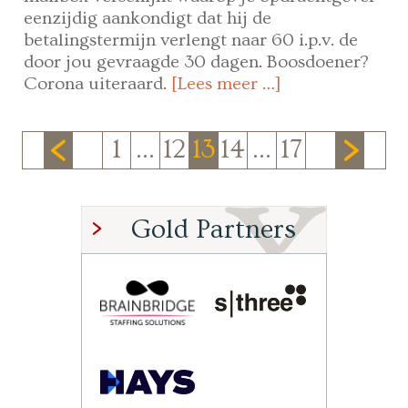
eenzijdig aankondigt dat hij de
betalingstermijn verlengt naar 60 i.p.v. de
door jou gevraagde 30 dagen. Boosdoener?
Corona uiteraard.
[Lees meer …]
1
…
12
13
14
…
17
Gold Partners