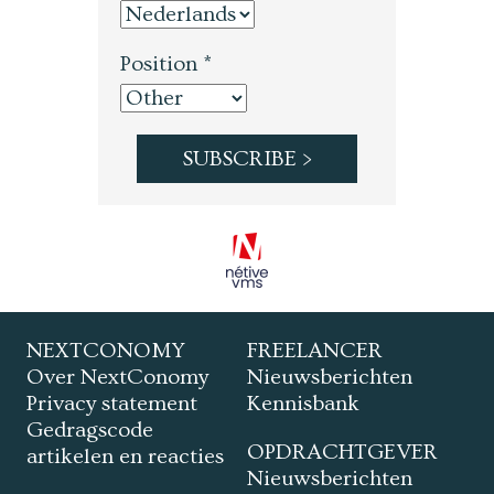
Position *
NEXTCONOMY
FREELANCER
Over NextConomy
Nieuwsberichten
Privacy statement
Kennisbank
Gedragscode
OPDRACHTGEVER
artikelen en reacties
Nieuwsberichten