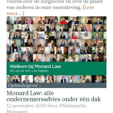
voeren over de zorgsector én over de plaats
van ouderen in onze samenleving.
[Lees
meer …]
Opdrachtgever
Monard Law: alle
ondernemersadvies onder één dak
12 november 2019 door
#Nathanella
Monsaert