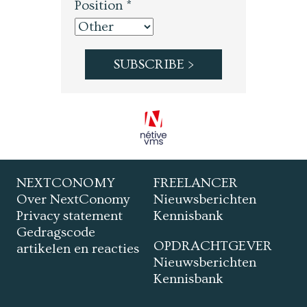
Position *
NEXTCONOMY
FREELANCER
Over NextConomy
Nieuwsberichten
Privacy statement
Kennisbank
Gedragscode
OPDRACHTGEVER
artikelen en reacties
Nieuwsberichten
Kennisbank