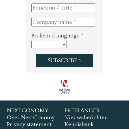
Preferred language *
NEXTCONOMY
FREELANCER
Over NextConomy
Nieuwsberichten
Privacy statement
Kennisbank