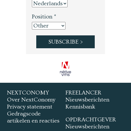
Position *
NEXTCONOMY
FREELANCER
Over NextConomy
Nieuwsberichten
Privacy statement
Kennisbank
Gedragscode
OPDRACHTGEVER
artikelen en reacties
Nieuwsberichten