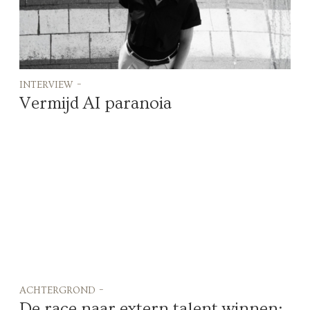
interview -
Vermijd AI paranoia
achtergrond -
De race naar extern talent winnen: