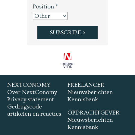
Position *
NEXTCONOMY
FREELANCER
Over NextConomy
Nieuwsberichten
Privacy statement
Kennisbank
Gedragscode
OPDRACHTGEVER
artikelen en reacties
Nieuwsberichten
Kennisbank