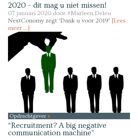
2020 – dit mag u niet missen!
07 januari 2020 door
#Marleen Deleu
NextConomy zegt ‘Dank u voor 2019’
[Lees
meer …]
Opdrachtgever
“Recruitment? A big negative
communication machine”