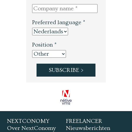
Preferred language *
Position *
NEXTCONOMY
FREELANCER
Over NextConomy
Nieuwsberichten