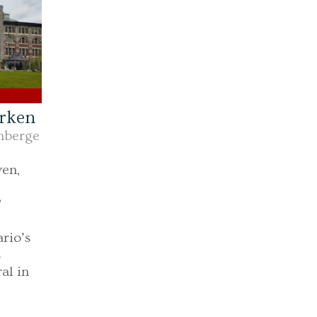
erken
nberge
en,
?
rio’s
s
al in