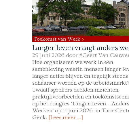
Toekomst van Werk
Langer leven vraagt anders w
29 juni 2026 door
#Geert Van Cauwe
Hoe organiseren we werk in een
samenleving waarin mensen langer lev
langer actief blijven en tegelijk steeds
schaarser worden op de arbeidsmarkt
Twaalf sprekers deelden inzichten,
praktijkvoorbeelden en toekomstscena
op het congres ‘Langer Leven – Ander
Werken’ op 11 juni 2026 in Thor Centr
Genk.
[Lees meer …]