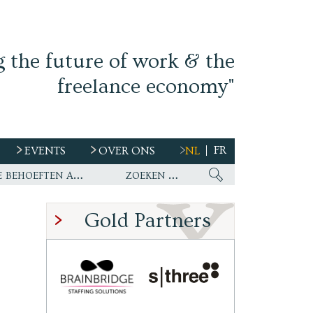
g the future of work & the
freelance economy"
FR
EVENTS
OVER ONS
NL
s
Ework nu wereldwijde partner van WirelessCar’s talentstrategie en toekomstige behoeften aan personeel
Gold Partners