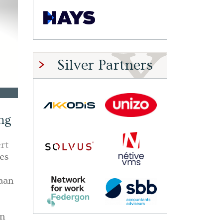
Silver Partners
ing
rt
es
 aan
an