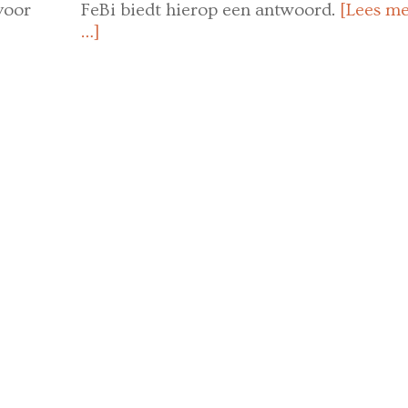
voor
FeBi biedt hierop een antwoord.
[Lees m
…]