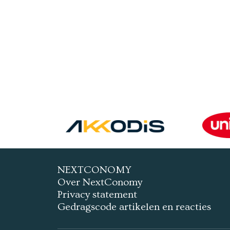
NEXTCONOMY
Over NextConomy
Privacy statement
Gedragscode artikelen en reacties