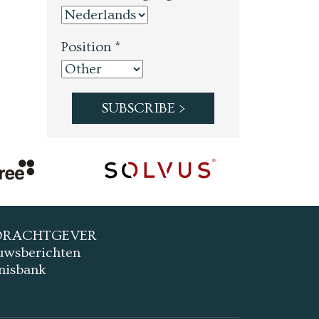
Position *
DRACHTGEVER
uwsberichten
nisbank