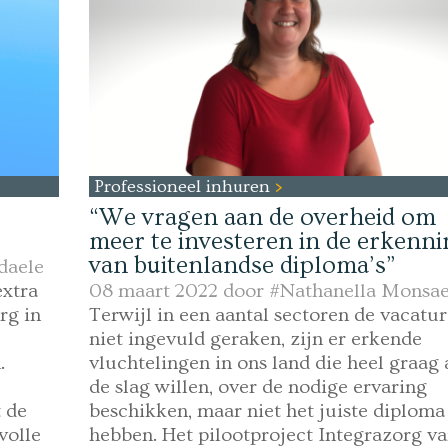
Professioneel inhuren
“We vragen aan de overheid om
meer te investeren in de erkenn
van buitenlandse diploma’s”
daele
extra
08 maart 2022 door
#Nathanella Monsae
rg in
Terwijl in een aantal sectoren de vacatur
niet ingevuld geraken, zijn er erkende
.
vluchtelingen in ons land die heel graag
de slag willen, over de nodige ervaring
t de
beschikken, maar niet het juiste diploma
volle
hebben. Het pilootproject Integrazorg v