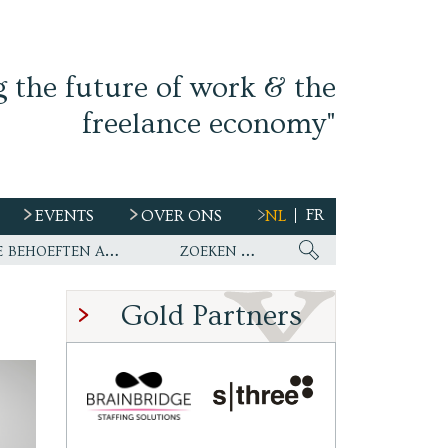
g the future of work & the
freelance economy"
FR
EVENTS
OVER ONS
NL
s
Ework nu wereldwijde partner van WirelessCar’s talentstrategie en toekomstige behoeften aan personeel
Gold Partners