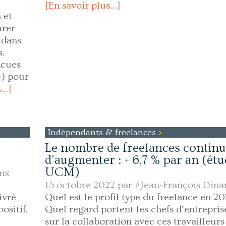
[En savoir plus…]
 et
urer
 dans
s.
ncues
e) pour
s…]
Indépendants & freelances
Le nombre de freelances contin
d’augmenter : + 6,7 % par an (ét
UCM)
inx
13 octobre 2022 par
#Jean-François Dina
ivré
Quel est le profil type du freelance en 20
positif.
Quel regard portent les chefs d’entrepris
sur la collaboration avec ces travailleurs