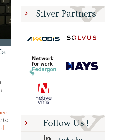
Silver Partners
la
t
n
pec
ite
Follow Us !
…]
Linkedin