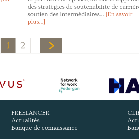
des stratégies de soutenabilité de carrièr
soutien des intermédiaires…
[En savoir
plus…]
1
2
FREELANCER
CLI
Actualités
Actu
Banque de connaissance
Ban