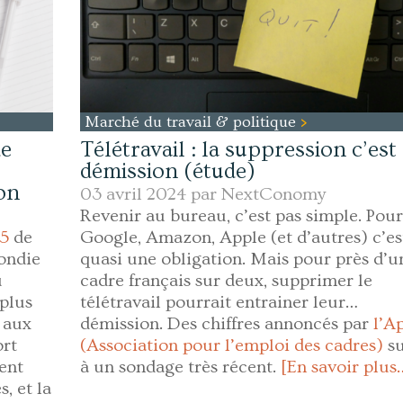
Marché du travail & politique
de
Télétravail : la suppression c’est 
démission (étude)
ion
03 avril 2024 par
NextConomy
Revenir au bureau, c’est pas simple. Pour
25
de
Google, Amazon, Apple (et d’autres) c’es
ondie
quasi une obligation. Mais pour près d’u
u
cadre français sur deux, supprimer le
 plus
télétravail pourrait entrainer leur…
t aux
démission. Des chiffres annoncés par
l’A
ort
(Association pour l’emploi des cadres)
su
ent
à un sondage très récent.
[En savoir plus
s, et la