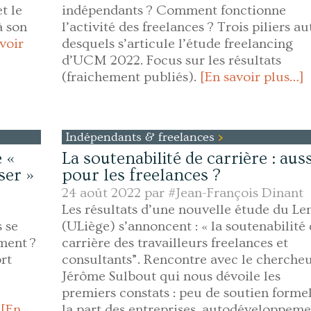
t le
indépendants ? Comment fonctionne
à son
l’activité des freelances ? Trois piliers a
voir
desquels s’articule l’étude freelancing
d’UCM 2022. Focus sur les résultats
(fraichement publiés).
[En savoir plus…]
Indépendants & freelances
 «
La soutenabilité de carrière : auss
ser »
pour les freelances ?
24 août 2022 par
#Jean-François Dinant
Les résultats d’une nouvelle étude du Le
s se
(ULiège) s’annoncent : « la soutenabilité
ment ?
carrière des travailleurs freelances et
rt
consultants”. Rencontre avec le cherche
Jérôme Sulbout qui nous dévoile les
premiers constats : peu de soutien forme
.
[En
la part des entreprises, autodéveloppem