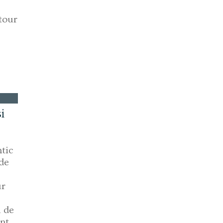
utour
i
ntic
 de
ur
l de
ent