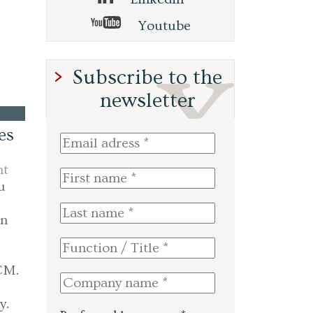
Youtube
Subscribe to the
newsletter
es
nt
u
in
UCM.
y.