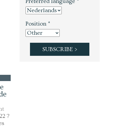
Preferred language *
Position *
ue
ude
nt
22 ?
es