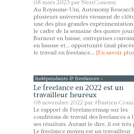
08 mars 2023 par
NextConomy
Au Royaume-Uni, Autonomy Research
plusieurs universités viennent de clôt
une des plus grandes expérimentation
le cadre de la semaine des quatre jour
Burnout en baisse, entreprises convai
en hausse et… opportunité (mal placé
le travail en freelance…
[En savoir plu
Indépendants & freelances
Le freelance en 2022 est un
travailleur heureux
08 novembre 2022 par
#Bastien Cran
Le rapport de Freelancermap sur les
conditions de travail des freelances a l
ses résultats. Autant le dire, il est très 
Le freelance moyen est un travailleur