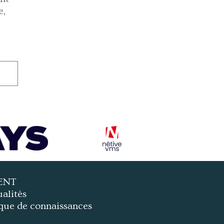
e,
ENT
alités
que de connaissances